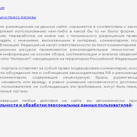
ые
ьи и пресс-релизы
, размещенная на данном сайте, охраняется в соответствии с зак
длежит использованию кем-либо в какой бы то ни было форме, 
ию, переработке не иначе как с письменного разрешения прав
падать с мнениями, высказанными в интервью, комментариях п
ликаций. Редакция не несёт ответственности за текст комментариев 
ионном ресурсе применяются рекомендательные технологии 
я информации на основе сбора, систематизации и анализа сведени
сети "Интернет", находящихся на территории Российской Федерации
 портала оставляет за собой право модерировать комментарии, ис
ти обсуждения тем и соблюдения законодательства РФ и рекомендат
 комментарии, содержащие нецензурную брань, разжигающ
ненависть или вражду, а равно унижение человеческого достоин
а пользователей, не соблюдающих эти требования, могут быть пер
льные органы.
вершая любые действия на сайте, вы автоматически при
ьности и обработки персональных данных пользователей
»