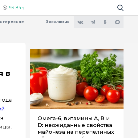
94,84
Поиск по 
Мы в социальных сетях
Вконтакте
Телеграм
Одноклассники
Max
нтересное
Эксклюзив
ваем ваши
t.
я в
года
ой
ая
Омега-6, витамины А, В и
D: неожиданные свойства
ицы,
майонеза на перепелиных