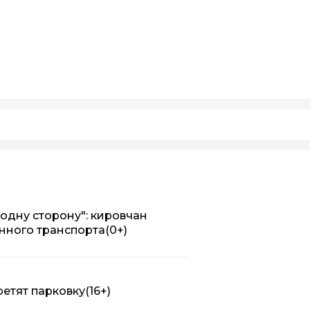
в одну сторону": кировчан
нного транспорта
(0+)
ретят парковку
(16+)