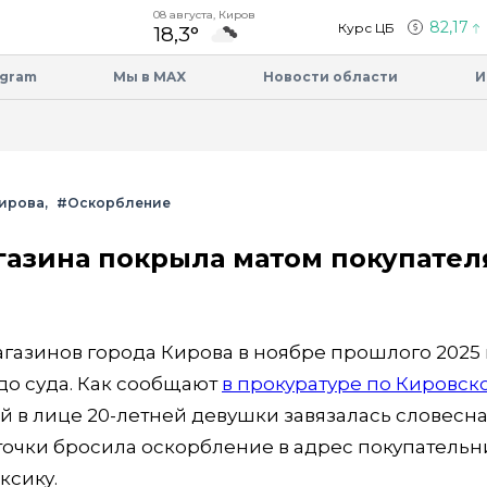
08 августа, Киров
82,17
Курс ЦБ
18,3°
egram
Мы в MAX
Новости области
И
айте, вы соглашаетесь с тем, что мы обрабаты
етрик Яндекс Метрика,top.mail.ru, LiveInterne
ирова
#Оскорбление
азина покрыла матом покупател
агазинов города Кирова в ноябре прошлого 2025 
до суда. Как сообщают
в прокуратуре по Кировск
й в лице 20-летней девушки завязалась словесн
 точки бросила оскорбление в адрес покупательн
ксику.