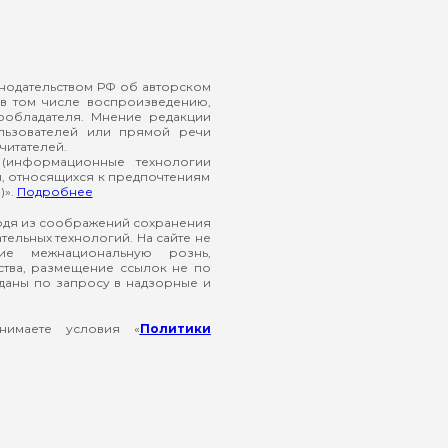
онодательством РФ об авторском
в том числе воспроизведению,
ообладателя. Мнение редакции
ользователей или прямой речи
читателей.
(информационные технологии
й, относящихся к предпочтениям
)».
Подробнее
ходя из соображений сохранения
ельных технологий. На сайте не
ие межнациональную рознь,
ства, размещение ссылок не по
еданы по запросу в надзорные и
нимаете условия «
Политики