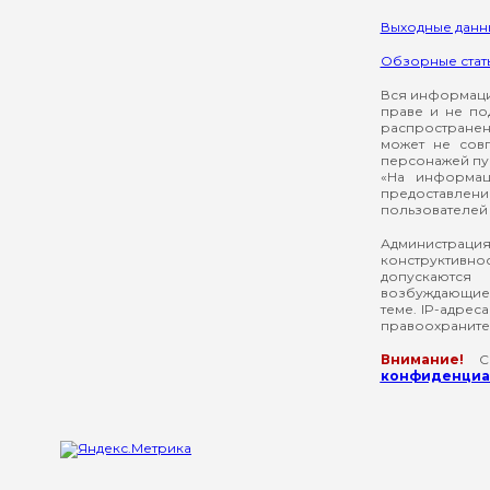
Выходные данн
Обзорные стат
Вся информация
праве и не по
распространен
может не сов
персонажей пуб
«На информац
предоставлени
пользователей 
Администрация
конструктивнос
допускаются
возбуждающие 
теме. IP-адрес
правоохраните
Внимание!
Со
конфиденциал