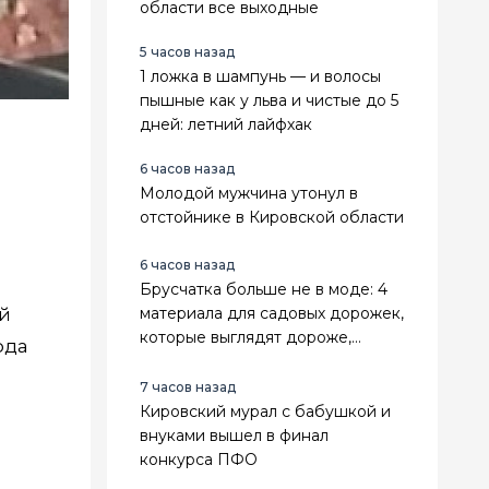
области все выходные
5 часов назад
1 ложка в шампунь — и волосы
пышные как у льва и чистые до 5
дней: летний лайфхак
6 часов назад
Молодой мужчина утонул в
отстойнике в Кировской области
6 часов назад
Брусчатка больше не в моде: 4
й
материала для садовых дорожек,
которые выглядят дороже,
ода
служат дольше и не зарастают
травой
7 часов назад
Кировский мурал с бабушкой и
внуками вышел в финал
конкурса ПФО