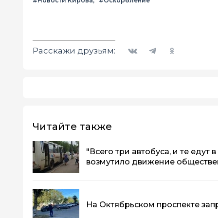
#Новости Кирова
#Оскорбление
Вконтакте
Telegram
Одноклассники
Расскажи друзьям:
Читайте также
"Всего три автобуса, и те едут 
возмутило движение обществе
На Октябрьском проспекте зап