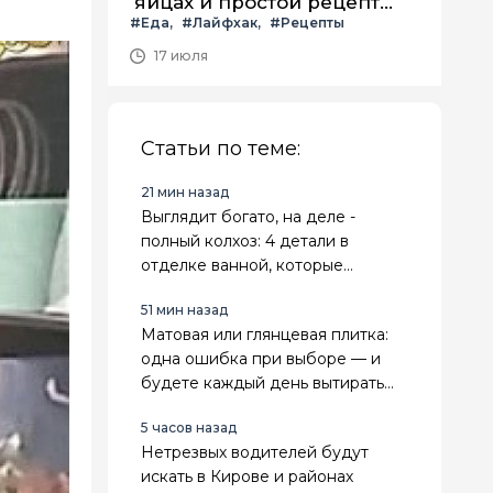
яйцах и простой рецепт
#Еда
#Лайфхак
#Рецепты
летнего салата с ним
17 июля
Статьи по теме:
21 мин назад
Выглядит богато, на деле -
полный колхоз: 4 детали в
отделке ванной, которые
мгновенно выдают дешевый
51 мин назад
ремонт
Матовая или глянцевая плитка:
одна ошибка при выборе — и
будете каждый день вытирать
разводы или бояться мокрого
5 часов назад
пола
Нетрезвых водителей будут
искать в Кирове и районах