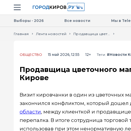
Новостной портал "Город Киров"
Навигация сайта
Выборы - 2026
Все новости
Мы в Tel
Мы используем cookie.
Оставаясь на с
персональные данные с использованием м
Главная
Лента новостей
Продавщица цветочного магазина покрыла матом покупателя в Кирове
ОБЩЕСТВО
15 май 2026, 12:55
12+
Теги:
#Новости К
Продавщица цветочного маг
Кирове
Визит кировчанки в один из цветочных м
закончился конфликтом, который дошел 
области
, между клиенткой и продавщице
перепалка. В итоге сотрудница торговой
использовав при этом ненормативную ле