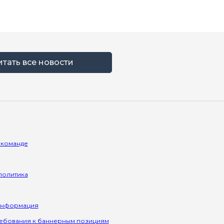
итать все новости
 команде
политика
информация
ребования к баннерным позициям