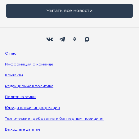
Читать все новости
Мы в социальных сетях
Вконтакте
Телеграм
Одноклассники
Max
О нас
Информация о команде
Контакты
Редакционная политика
Политика этики
Юридическая информация
Технические требования к баннерным позициям
Выходные данные