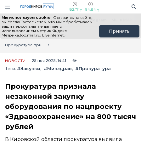
Новостной портал "Город Киров"
Поиск
Навигация сайта
82,17
94,84
Мы используем cookie.
Оставаясь на сайте,
Выборы - 2026
Все новости
Мы в Telegram
Мы в MAX
Н
вы соглашаетесь с тем, что мы обрабатываем
ваши персональные данные с
использованием метрик Яндекс
Принять
Метрика,top.mail.ru, LiveInternet.
Главная
Лента новостей
Прокуратура признала незаконной закупку оборудования по нацпроекту «Здравоохранение» на 800 тысяч рублей
НОВОСТИ
25 ноя 2025, 14:41
6+
Теги:
#Закупки
#Минздрав
#Прокуратура
Прокуратура признала
незаконной закупку
оборудования по нацпроекту
«Здравоохранение» на 800 тысяч
рублей
В Кировской области прокуратура выявила