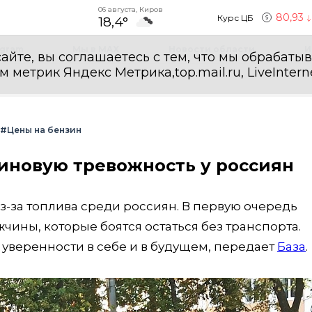
06 августа, Киров
80,93
Курс ЦБ
18,4°
egram
Мы в MAX
Новости области
И
айте, вы соглашаетесь с тем, что мы обрабаты
етрик Яндекс Метрика,top.mail.ru, LiveInterne
#Цены на бензин
иновую тревожность у россиян
-за топлива среди россиян. В первую очередь
чины, которые боятся остаться без транспорта.
 уверенности в себе и в будущем, передает
База
.