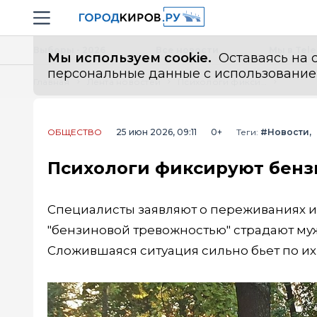
Новостной портал "Город Киров"
Навигация сайта
Выборы - 2026
Все новости
Мы в Tel
Мы используем cookie.
Оставаясь на с
персональные данные с использованием м
Главная
Лента новостей
Психологи фиксируют бензиновую тревожность у россиян
ОБЩЕСТВО
25 июн 2026, 09:11
0+
Теги:
#Новости
Психологи фиксируют бенз
Специалисты заявляют о переживаниях из
"бензиновой тревожностью" страдают муж
Сложившаяся ситуация сильно бьет по их