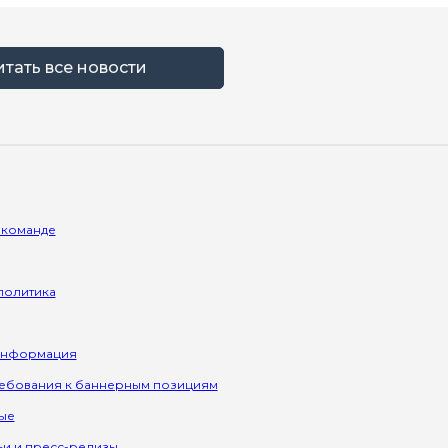
итать все новости
 команде
политика
информация
ребования к баннерным позициям
ые
ьи и пресс-релизы