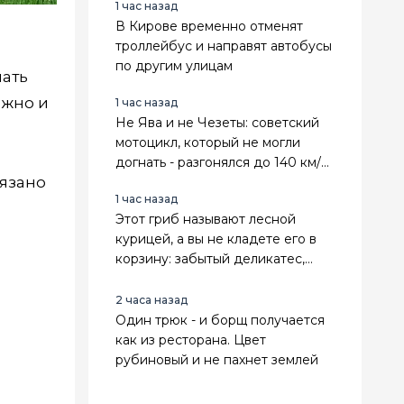
1 час назад
В Кирове временно отменят
троллейбус и направят автобусы
по другим улицам
чать
ожно и
1 час назад
Не Ява и не Чезеты: советский
мотоцикл, который не могли
догнать - разгонялся до 140 км/ч.
вязано
Его любили всем Союзом
1 час назад
Этот гриб называют лесной
курицей, а вы не кладете его в
корзину: забытый деликатес,
который я жарю сковородками
2 часа назад
Один трюк - и борщ получается
как из ресторана. Цвет
рубиновый и не пахнет землей