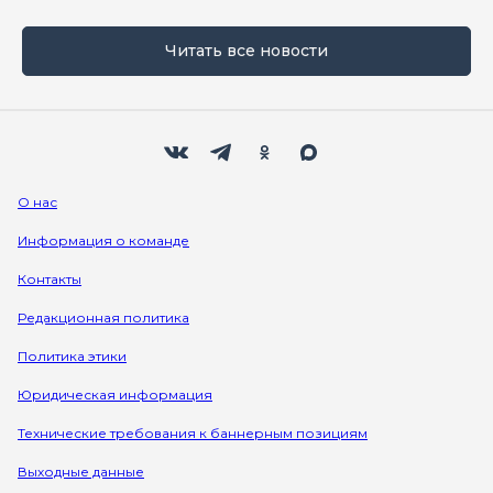
Читать все новости
Мы в социальных сетях
Вконтакте
Телеграм
Одноклассники
Max
О нас
Информация о команде
Контакты
Редакционная политика
Политика этики
Юридическая информация
Технические требования к баннерным позициям
Выходные данные