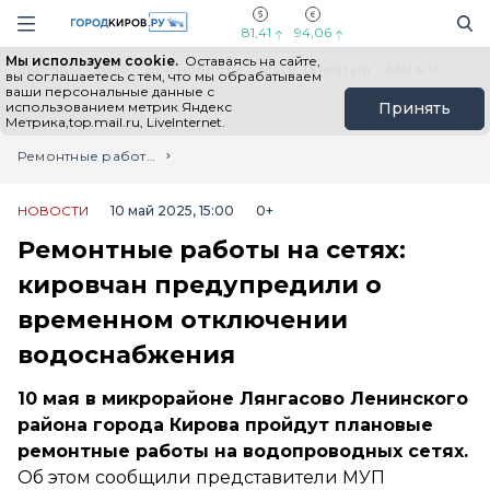
Новостной портал "Город Киров"
Поиск
Навигация сайта
81,41
94,06
Мы используем cookie.
Оставаясь на сайте,
Выборы - 2026
Все новости
Мы в Telegram
Мы в MAX
Н
вы соглашаетесь с тем, что мы обрабатываем
ваши персональные данные с
использованием метрик Яндекс
Принять
Метрика,top.mail.ru, LiveInternet.
Главная
Лента новостей
Ремонтные работы на сетях: кировчан предупредили о временном отключении водоснабжения
НОВОСТИ
10 май 2025, 15:00
0+
Ремонтные работы на сетях:
кировчан предупредили о
временном отключении
водоснабжения
10 мая в микрорайоне Лянгасово Ленинского
района города Кирова пройдут плановые
ремонтные работы на водопроводных сетях.
Об этом сообщили представители МУП