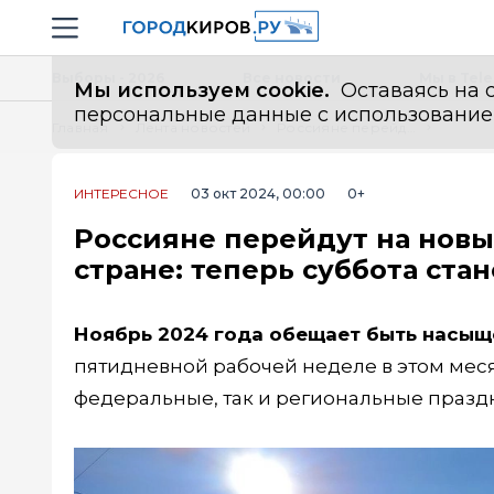
Новостной портал "Город Киров"
Навигация сайта
Выборы - 2026
Все новости
Мы в Tel
Мы используем cookie.
Оставаясь на с
персональные данные с использованием м
Главная
Лента новостей
Россияне перейдут на новый график работы из-за ситуации в стране: теперь суббота станет рабочей
ИНТЕРЕСНОЕ
03 окт 2024, 00:00
0+
Россияне перейдут на новы
стране: теперь суббота ста
Ноябрь 2024 года обещает быть насы
пятидневной рабочей неделе в этом месяц
федеральные, так и региональные празд