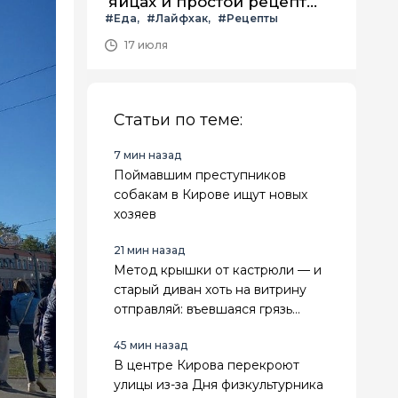
яйцах и простой рецепт
#Еда
#Лайфхак
#Рецепты
летнего салата с ним
17 июля
Статьи по теме:
7 мин назад
Поймавшим преступников
собакам в Кирове ищут новых
хозяев
21 мин назад
Метод крышки от кастрюли — и
старый диван хоть на витрину
отправляй: въевшаяся грязь
испарится за 15 минут
45 мин назад
В центре Кирова перекроют
улицы из-за Дня физкультурника