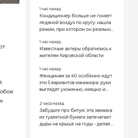
1 час назад
Кондиционер больше не гоняет
ледяной воздух по кругу: нашла
режим, при котором он реально
охлаждает весь дом
1 час назад
от
Известные актеры обратились к
жителям Кировской области
1 час назад
Женщинам за 40 особенно идут
:
эти 5 вариантов маникюра: руки
выглядят ухоженно, изящно и
собое
заметно дороже
ь
2 часа назад
Забудьте про битум: эта замазка
из туалетной бумаги запечатает
дыры на крыше на годы - делаем
сами