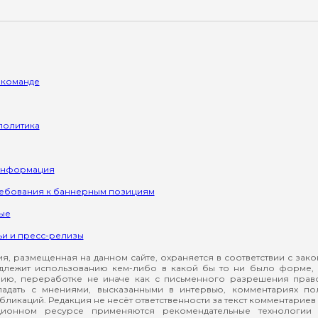
 команде
политика
информация
ребования к баннерным позициям
ые
ьи и пресс-релизы
, размещенная на данном сайте, охраняется в соответствии с зак
длежит использованию кем-либо в какой бы то ни было форме, 
ию, переработке не иначе как с письменного разрешения прав
падать с мнениями, высказанными в интервью, комментариях п
ликаций. Редакция не несёт ответственности за текст комментариев 
ионном ресурсе применяются рекомендательные технологии 