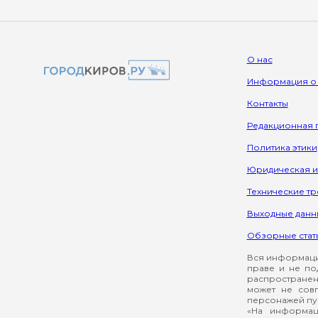
О нас
Информация о
Контакты
Редакционная 
Политика этики
Юридическая 
Технические т
Выходные данн
Обзорные стат
Вся информация
праве и не по
распространен
может не сов
персонажей пуб
«На информац