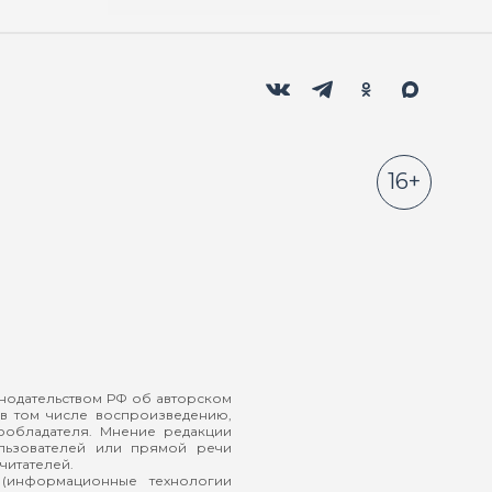
Мы в социальных сетях
Вконтакте
Телеграм
Одноклассники
Max
16+
онодательством РФ об авторском
в том числе воспроизведению,
ообладателя. Мнение редакции
ользователей или прямой речи
читателей.
(информационные технологии