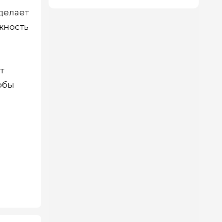
делает
жность
т
обы