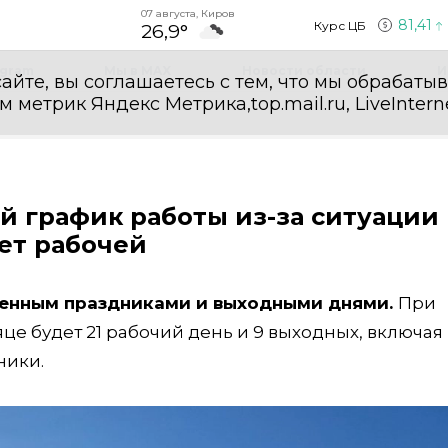
07 августа, Киров
81,41
Курс ЦБ
26,9°
egram
Мы в MAX
Новости области
И
айте, вы соглашаетесь с тем, что мы обрабаты
етрик Яндекс Метрика,top.mail.ru, LiveInterne
й график работы из-за ситуации 
нет рабочей
щенным праздниками и выходными днями.
При
е будет 21 рабочий день и 9 выходных, включая 
ники.