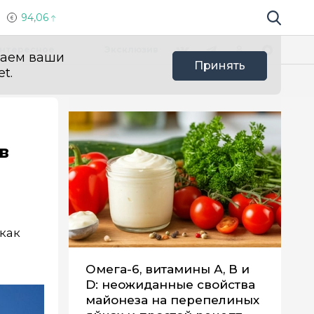
94,06
Поиск по 
Мы в социальных сетях
Вконтакте
Телеграм
Одноклассники
Max
нтересное
Эксклюзив
ваем ваши
Принять
t.
в
как
Омега-6, витамины А, В и
D: неожиданные свойства
майонеза на перепелиных