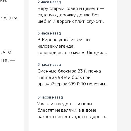
ке.
2 часа назад
Беру старый ковёр и цемент —
садовую дорожку делаю без
се «Дом
щебня и дорогих плит: служит
прочно, а расходы почти
3 часа назад
нулевые
В Кирове ушла из жизни
человек-легенда
 что
краеведческого музея Людмила
Сенникова
ьше, —
3 часа назад
Сменные блоки за 83 ₽, пенка
Refine за 99 ₽ и большой
органайзер за 599 ₽: 10 полезных
находок из Fix Price для дома
6 часов назад
2 капли в ведро — и полы
блестят неделями, а в доме
пахнет свежестью, как в дорогом
спа-салоне