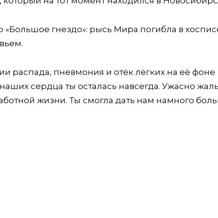
, который на тот момент находился в Новосибирс
р «Большое гнездо»: рысь Мира погибла в хоспи
вьем.
ии распада, пневмония и отёк лёгких на её фоне
аших сердца ты осталась навсегда. Ужасно жаль,
аботной жизни. Ты смогла дать нам намного бол