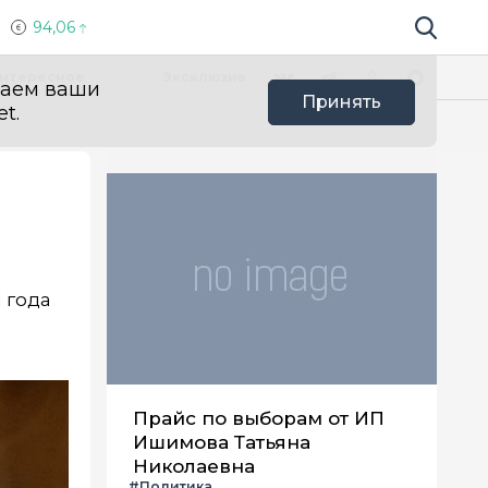
94,06
Поиск по 
Мы в социальных сетях
Вконтакте
Телеграм
Одноклассники
Max
нтересное
Эксклюзив
ваем ваши
Принять
t.
 года
Прайс по выборам от ИП
Ишимова Татьяна
Николаевна
#Политика