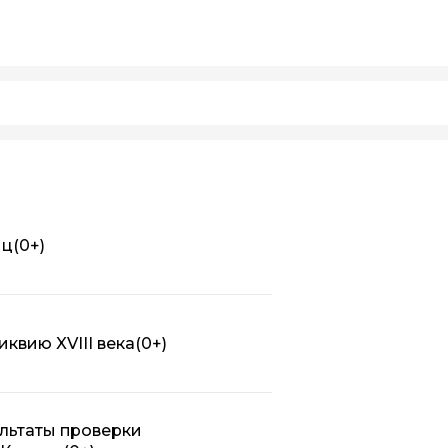
иц
(0+)
квию XVIII века
(0+)
льтаты проверки