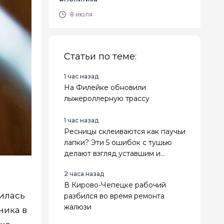
8 июля
Статьи по теме:
1 час назад
На Филейке обновили
лыжероллерную трассу
1 час назад
Ресницы склеиваются как паучьи
лапки? Эти 5 ошибок с тушью
делают взгляд уставшим и
визуально прибавляют возраст
2 часа назад
В Кирово-Чепецке рабочий
дилась
разбился во время ремонта
жалюзи
ника в