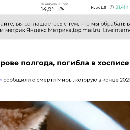
07 августа, Киров
81,41
Курс ЦБ
14,9°
egram
Мы в MAX
Новости области
И
айте, вы соглашаетесь с тем, что мы обрабаты
етрик Яндекс Метрика,top.mail.ru, LiveInterne
рове полгода, погибла в хосписе
»
сообщили о смерти Миры, которую в конце 2021