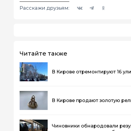
Вконтакте
Telegram
Одноклассники
Расскажи друзьям:
Читайте также
В Кирове отремонтируют 16 ул
В Кирове продают золотую рели
Чиновники обнародовали резу