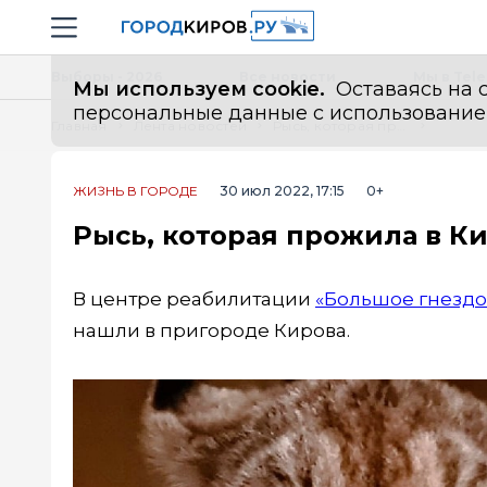
Новостной портал "Город Киров"
Навигация сайта
Выборы - 2026
Все новости
Мы в Tel
Мы используем cookie.
Оставаясь на с
персональные данные с использованием м
Главная
Лента новостей
Рысь, которая прожила в Кирове полгода, погибла в хосписе
ЖИЗНЬ В ГОРОДЕ
30 июл 2022, 17:15
0+
Рысь, которая прожила в Ки
В центре реабилитации
«Большое гнездо
нашли в пригороде Кирова.