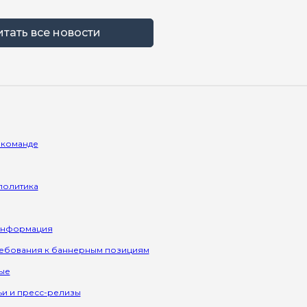
итать все новости
 команде
политика
информация
ребования к баннерным позициям
ые
ьи и пресс-релизы