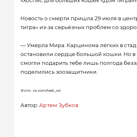
«Хоспис для больших кошек «Дом тигра»»
Новость о смерти пришла 29 июля в цент
тигра» из-за серьёзных проблем со здоро
— Умерла Мира. Карцинома лёгких в стад
остановили сердце большой кошки. Но в н
смогли подарить тебе лишь полгода безз
поделились зоозащитники.
Фото: vk.com/nest_xxl
Автор:
Артем Зубков