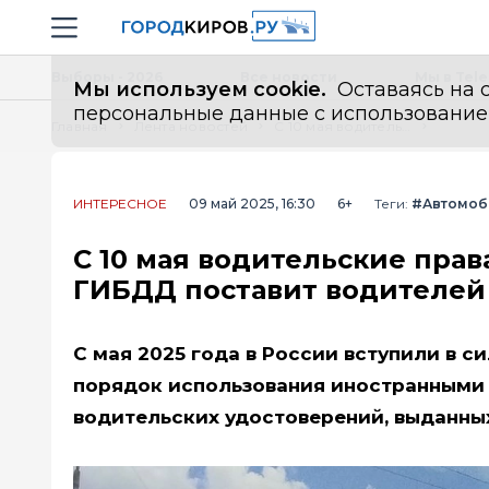
Новостной портал "Город Киров"
Навигация сайта
Выборы - 2026
Все новости
Мы в Tel
Мы используем cookie.
Оставаясь на с
персональные данные с использованием м
Главная
Лента новостей
С 10 мая водительские права можно выбросить: новое правило ГИБДД поставит водителей в ступор
ИНТЕРЕСНОЕ
09 май 2025, 16:30
6+
Теги:
#Автомоб
С 10 мая водительские пра
ГИБДД поставит водителей 
С мая 2025 года в России вступили в 
порядок использования иностранными
водительских удостоверений, выданны