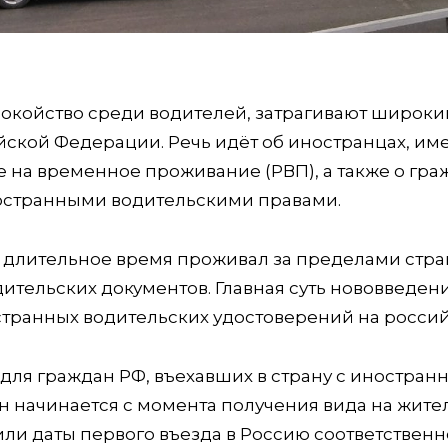
окойство среди водителей, затрагивают широки
ской Федерации. Речь идёт об иностранцах, и
 на временное проживание (РВП), а также о гра
ностранными водительскими правами.
то длительное время проживал за пределами стра
ительских документов. Главная суть нововведен
странных водительских удостоверений на россий
 для граждан РФ, въехавших в страну с иностра
н начинается с момента получения вида на жител
и даты первого въезда в Россию соответственн