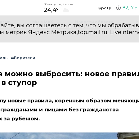
08 августа, Киров
82,17
Курс ЦБ
24,4°
egram
Мы в MAX
Новости области
И
айте, вы соглашаетесь с тем, что мы обрабаты
етрик Яндекс Метрика,top.mail.ru, LiveInterne
иль
#Водители
ва можно выбросить: новое прави
в ступор
силу новые правила, коренным образом меняющ
 гражданами и лицами без гражданства
х за рубежом.