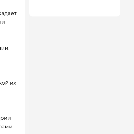
мерцающей дымки
оздает
ли
нии.
кой их
ории
ерами