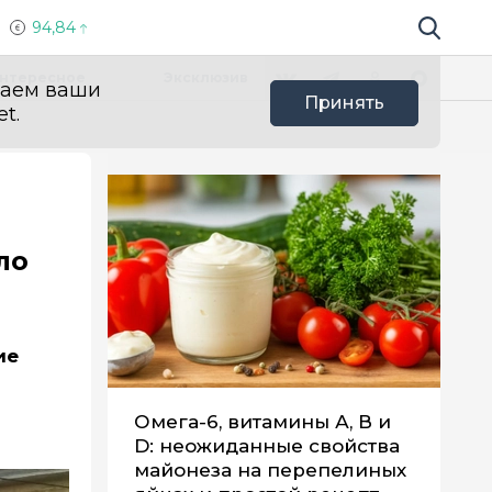
94,84
Поиск по 
Мы в социальных сетях
Вконтакте
Телеграм
Одноклассники
Max
нтересное
Эксклюзив
ваем ваши
Принять
t.
ло
ие
Омега-6, витамины А, В и
D: неожиданные свойства
майонеза на перепелиных