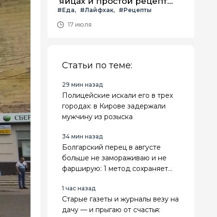
яйцах и простой рецепт
#Еда
#Лайфхак
#Рецепты
летнего салата с ним
17 июля
Статьи по теме:
29 мин назад
Полицейские искали его в трех
городах: в Кирове задержали
мужчину из розыска
34 мин назад
Болгарский перец в августе
больше не замораживаю и не
фарширую: 1 метод сохраняет
его ароматным и упругим до
1 час назад
самой весны
Старые газеты и журналы везу на
дачу — и прыгаю от счастья: