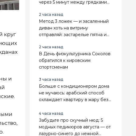
через 5 минут между грядками
красота, даже пырей не
2 часа назад
пролезает
Метод 3 ложек — и засаленный
диван хоть на витрину
й круг
отправляй: застарелые пятна и
лоск испарятся за 20 минут
меющих
2 часа назад
жданах
В День физкультурника Соколов
обратился к кировским
спортсменам
ны и
3 часа назад
Больше с кондиционером дома
ий
не мучаюсь: арабский способ
ские.
охлаждает квартиру в жару без
усилий и техники
нными
4 часа назад
Забудьте про скучный нюд: 5
ьство,
модных педикюров августа — от
о.
лазурно-синего до нежной