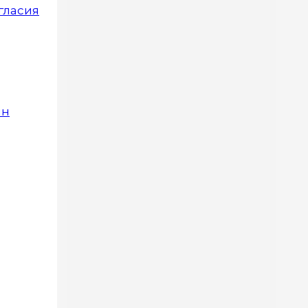
гласия
ян