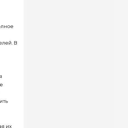
олное
елей. В
я
е
я
ить
ая их