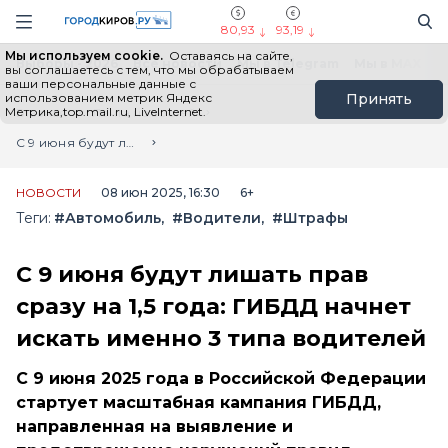
Новостной портал "Город Киров"
Поиск
Навигация сайта
80,93
93,19
Мы используем cookie.
Оставаясь на сайте,
Выборы - 2026
Все новости
Мы в Telegram
Мы в MAX
Н
вы соглашаетесь с тем, что мы обрабатываем
ваши персональные данные с
использованием метрик Яндекс
Принять
Метрика,top.mail.ru, LiveInternet.
Главная
Лента новостей
С 9 июня будут лишать прав сразу на 1,5 года: ГИБДД начнет искать именно 3 типа водителей
НОВОСТИ
08 июн 2025, 16:30
6+
Теги:
#Автомобиль
#Водители
#Штрафы
С 9 июня будут лишать прав
сразу на 1,5 года: ГИБДД начнет
искать именно 3 типа водителей
С 9 июня 2025 года в Российской Федерации
стартует масштабная кампания ГИБДД,
направленная на выявление и