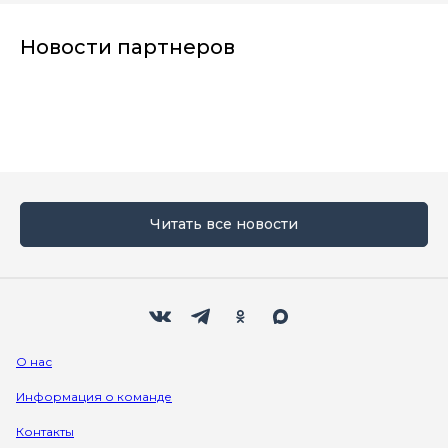
Новости партнеров
Читать все новости
Мы в социальных сетях
Вконтакте
Телеграм
Одноклассники
Max
О нас
Информация о команде
Контакты