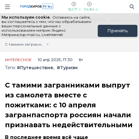
Новостной портал "Город Киров"
Поиск
Навигация сайта
82,17
94,84
Мы используем cookie.
Оставаясь на сайте,
Выборы - 2026
Все новости
Мы в Telegram
Мы в MAX
Н
вы соглашаетесь с тем, что мы обрабатываем
ваши персональные данные с
использованием метрик Яндекс
Принять
Метрика,top.mail.ru, LiveInternet.
Главная
Лента новостей
С тамими загранниками выпрут из самолета вместе с пожитками: с 10 апреля загранпаспорта россиян начали признавать недействительными
ИНТЕРЕСНОЕ
10 апр 2025, 17:30
6+
Теги:
#Путешествие
#Туризм
С тамими загранниками выпрут
из самолета вместе с
пожитками: с 10 апреля
загранпаспорта россиян начали
признавать недействительными
В последнее время всё чаще