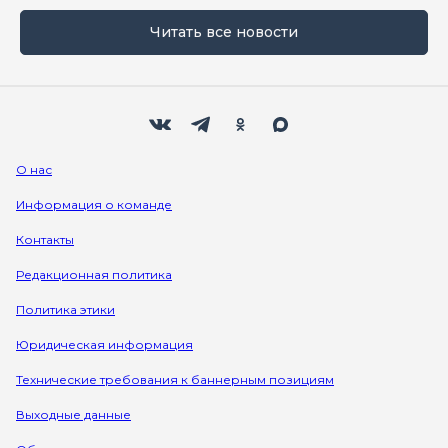
Читать все новости
Мы в социальных сетях
Вконтакте
Телеграм
Одноклассники
Max
О нас
Информация о команде
Контакты
Редакционная политика
Политика этики
Юридическая информация
Технические требования к баннерным позициям
Выходные данные