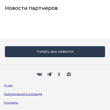
Новости партнеров
Читать все новости
Мы в социальных сетях
Вконтакте
Телеграм
Одноклассники
Max
О нас
Информация о команде
Контакты