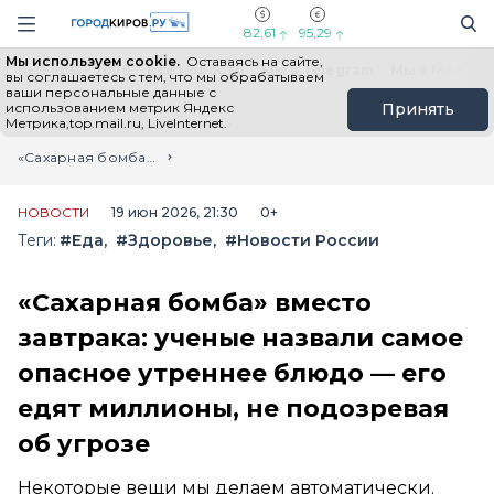
Новостной портал "Город Киров"
Поиск
Навигация сайта
82,61
95,29
Мы используем cookie.
Оставаясь на сайте,
Выборы - 2026
Все новости
Мы в Telegram
Мы в MAX
Н
вы соглашаетесь с тем, что мы обрабатываем
ваши персональные данные с
использованием метрик Яндекс
Принять
Метрика,top.mail.ru, LiveInternet.
Главная
Лента новостей
«Сахарная бомба» вместо завтрака: ученые назвали самое опасное утреннее блюдо — его едят миллионы, не подозревая об угрозе
НОВОСТИ
19 июн 2026, 21:30
0+
Теги:
#Еда
#Здоровье
#Новости России
«Сахарная бомба» вместо
завтрака: ученые назвали самое
опасное утреннее блюдо — его
едят миллионы, не подозревая
об угрозе
Некоторые вещи мы делаем автоматически.