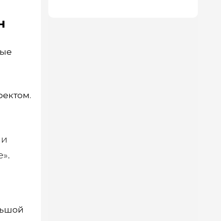
н
вые
фектом.
ни
».
льшой