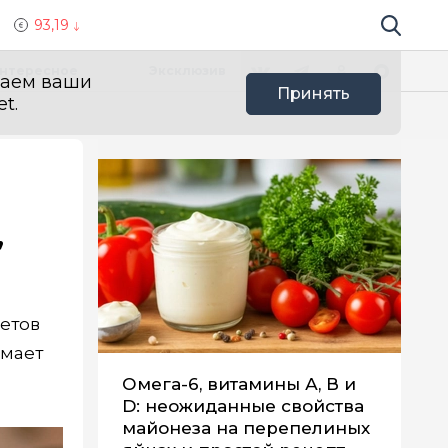
93,19
Поиск по 
Мы в социальных сетях
Вконтакте
Телеграм
Одноклассники
Max
нтересное
Эксклюзив
ваем ваши
Принять
t.
,
ветов
имает
Омега-6, витамины А, В и
D: неожиданные свойства
майонеза на перепелиных