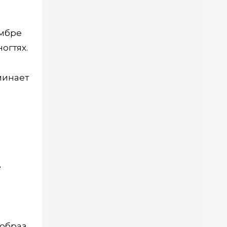
Омбре
огтях.
минает
е
образ.