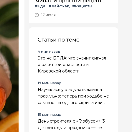
яйцах и простой рецепт
#Еда
#Лайфхак
#Рецепты
летнего салата с ним
17 июля
Статьи по теме:
4 мин назад
Это не БПЛА: что значит сигнал
о ракетной опасности в
Кировской области
19 мин назад
Научилась укладывать ламинат
правильно: теперь при ходьбе не
слышно ни одного скрипа или
хруста
19 мин назад
День строителя с «Глобусом»: 3
дня выгоды и праздника — не