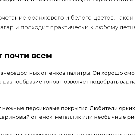
очетание оранжевого и белого цветов. Такой
агар и подходит практически к любому летн
т почти всем
знерадостных оттенков палитры. Он хорошо смо
, а разнообразие тонов позволяет подобрать вари
ут нежные персиковые покрытия. Любители ярких
ариновый оттенок, металлик или необычные ри
икюра заключается в том, что он моментально 