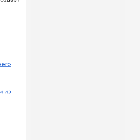
него
м из