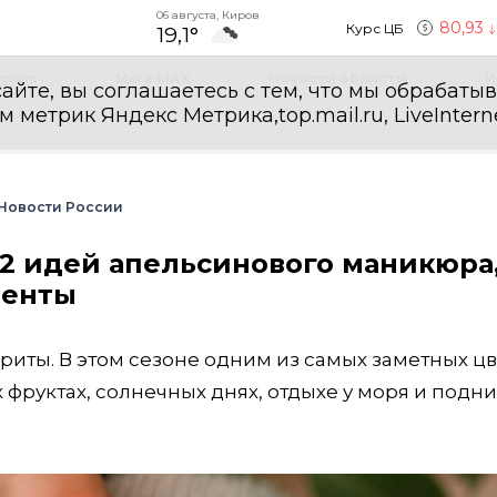
06 августа, Киров
80,93
Курс ЦБ
19,1°
egram
Мы в MAX
Новости области
И
айте, вы соглашаетесь с тем, что мы обрабаты
етрик Яндекс Метрика,top.mail.ru, LiveInterne
Новости России
12 идей апельсинового маникюра
менты
риты. В этом сезоне одним из самых заметных ц
 фруктах, солнечных днях, отдыхе у моря и подн