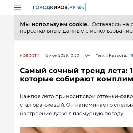
Новостной портал "Город Киров"
Навигация сайта
Выборы - 2026
Все новости
Мы в Tel
Мы используем cookie.
Оставаясь на с
персональные данные с использованием м
Главная
Лента новостей
Самый сочный тренд лета: 12 идей апельсинового маникюра, которые собирают комплименты
НОВОСТИ
15 июн 2026, 10:30
0+
Теги:
#Красота
#
Самый сочный тренд лета: 
которые собирают компли
Каждое лето приносит свои оттенки-фаво
стал оранжевый. Он напоминает о спелых
настроение даже в пасмурную погоду.