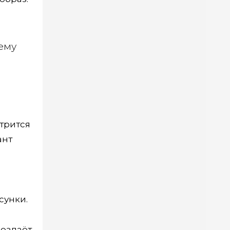
ему
трится
ант
сунки.
создаёт