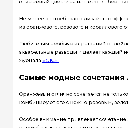
оранжевый цветок на ногте способен ста
Не менее востребованы дизайны с эффе
из оранжевого, розового и кораллового о
Любителям необычных решений подойдёт
акварельные разводы и делает каждый н
журнала
VOICE.
Самые модные сочетания 
Оранжевый отлично сочетается не только
комбинируют его с нежно-розовым, золо
Особое внимание привлекает сочетание а
первый взгляд такая палитра кажется не