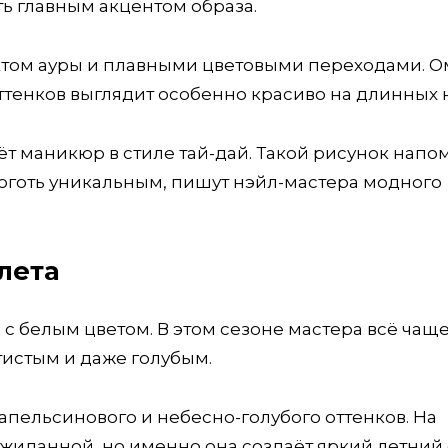
ть главным акцентом образа.
ктом ауры и плавными цветовыми переходами. 
ттенков выглядит особенно красиво на длинных н
 маникюр в стиле тай-дай. Такой рисунок напо
оготь уникальным, пишут нэйл-мастера модного
лета
 с белым цветом. В этом сезоне мастера всё чащ
тистым и даже голубым.
пельсинового и небесно-голубого оттенков. На
ожиданной, но именно она создаёт яркий летний 