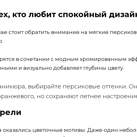
ех, кто любит спокойный дизай
учае стоит обратить внимание на мягкие персико
о.
рятся в сочетании с модным хромированным эф
нными и визуально добавляет глубины цвету.
аникюра, выбирайте персиковые оттенки. О
оранжевого, но сохраняют летнее настроение
арели
а оказались цветочные мотивы. Даже один небо