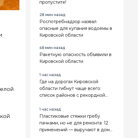
пропустите!
28 мин назад
Роспотребнадзор назвал
опасные для купания водоёмы в
и
Кировской области
46 мин назад
Ракетную опасность объявили в
Кировской области
1 час назад
Где на дорогах Кировской
области гибнут чаще всего:
белой
список районов с рекордной
аварийностью
1 час назад
акой
Пластиковые стяжки гребу
пачками, но не для ремонта: 12
применений — выручают в доме
и на грядках