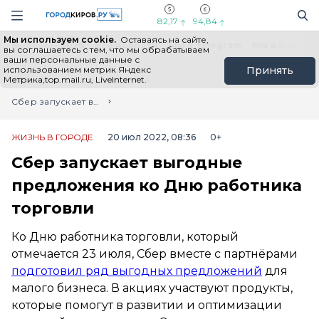
Новостной портал "Город Киров"
Поиск
Навигация сайта
82,17
94,84
Мы используем cookie.
Оставаясь на сайте,
Выборы - 2026
Все новости
Мы в Telegram
Мы в MAX
Н
вы соглашаетесь с тем, что мы обрабатываем
ваши персональные данные с
использованием метрик Яндекс
Принять
Метрика,top.mail.ru, LiveInternet.
Главная
Лента новостей
Сбер запускает выгодные предложения ко Дню работника торговли
ЖИЗНЬ В ГОРОДЕ
20 июл 2022, 08:36
0+
Сбер запускает выгодные
предложения ко Дню работника
торговли
Ко Дню работника торговли, который
отмечается 23 июля, Сбер вместе с партнёрами
подготовил ряд выгодных предложений
для
малого бизнеса. В акциях участвуют продукты,
которые помогут в развитии и оптимизации