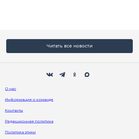
Читать все новости
Мы в социальных сетях
Вконтакте
Телеграм
Одноклассники
Max
О нас
Информация о команде
Контакты
Редакционная политика
Политика этики