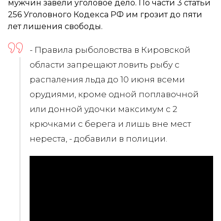
мужчин завели уголовое дело. По части 3 статьи
256 Уголовного Кодекса РФ им грозит до пяти
лет лишения свободы.
- Правила рыболовства в Кировской
области запрещают ловить рыбу с
распаления льда до 10 июня всеми
орудиями, кроме одной поплавочной
или донной удочки максимум с 2
крючками с берега и лишь вне мест
нереста, - добавили в полиции.