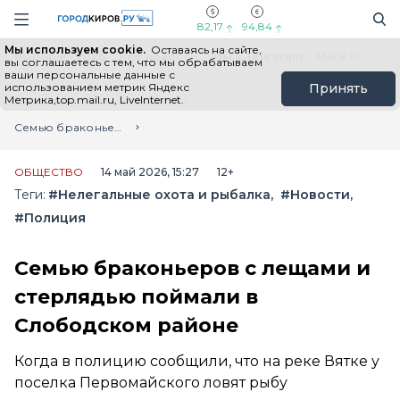
Новостной портал "Город Киров"
Поиск
Навигация сайта
82,17
94,84
Мы используем cookie.
Оставаясь на сайте,
Выборы - 2026
Все новости
Мы в Telegram
Мы в MAX
Н
вы соглашаетесь с тем, что мы обрабатываем
ваши персональные данные с
использованием метрик Яндекс
Принять
Метрика,top.mail.ru, LiveInternet.
Главная
Лента новостей
Семью браконьеров с лещами и стерлядью поймали в Слободском районе
ОБЩЕСТВО
14 май 2026, 15:27
12+
Теги:
#Нелегальные охота и рыбалка
#Новости
#Полиция
Семью браконьеров с лещами и
стерлядью поймали в
Слободском районе
Когда в полицию сообщили, что на реке Вятке у
поселка Первомайского ловят рыбу