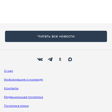
Читать все новости
Мы в социальных сетях
Вконтакте
Телеграм
Одноклассники
Max
О нас
Информация о команде
Контакты
Редакционная политика
Политика этики