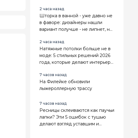
2 часа назад
Шторка в ванной - уже давно не
в фаворе: дизайнеры нашли
вариант получше - не липнет, не
воняет и выглядит стильно
2 часа назад
Натяжные потолки больше не в
моде: 5 стильных решений 2026
года, которые делают интерьер
дороже и современнее
7 часов назад
На Филейке обновили
лыжероллерную трассу
7 часов назад
Ресницы склеиваются как паучьи
лапки? Эти 5 ошибок с тушью
делают взгляд уставшим и
визуально прибавляют возраст