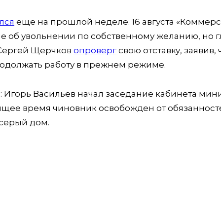
лся
еще на прошлой неделе. 16 августа «Коммерс
е об увольнении по собственному желанию, но г
 Сергей Щерчков
опроверг
свою отставку, заявив, 
родолжать работу в прежнем режиме.
ь: Игорь Васильев начал заседание кабинета мин
оящее время чиновник освобожден от обязанност
серый дом.