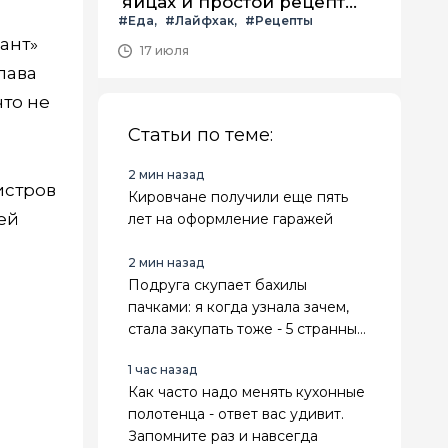
яйцах и простой рецепт
#Еда
#Лайфхак
#Рецепты
летнего салата с ним
ант»
17 июля
лава
что не
Статьи по теме:
2 мин назад
истров
Кировчане получили еще пять
ей
лет на оформление гаражей
2 мин назад
Подруга скупает бахилы
пачками: я когда узнала зачем,
стала закупать тоже - 5 странных,
но рабочих лайфхаков
1 час назад
Как часто надо менять кухонные
полотенца - ответ вас удивит.
Запомните раз и навсегда