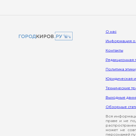
О нас
Информация о
Контакты
Редакционная 
Политика этики
Юридическая 
Технические т
Выходные данн
Обзорные стат
Вся информация
праве и не по
распространен
может не сов
персонажей пуб