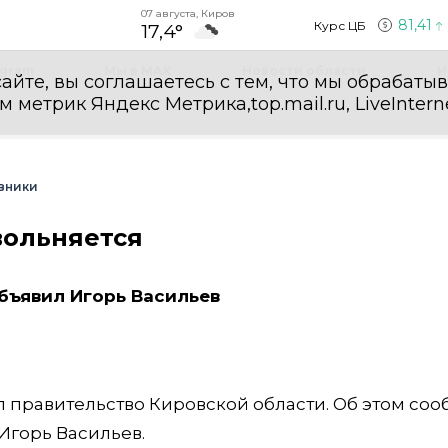
07 августа, Киров
81,41
Курс ЦБ
17,4°
egram
Мы в MAX
Новости области
И
айте, вы соглашаетесь с тем, что мы обрабаты
етрик Яндекс Метрика,top.mail.ru, LiveInterne
вники
вольняется
бъявил Игорь Васильев
 правительство Кировской области. Об этом со
Игорь Васильев.