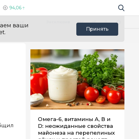
94,06
Поиск по 
Мы в социальных сетях
Вконтакте
Телеграм
Одноклассники
Max
нтересное
Эксклюзив
ваем ваши
Принять
t.
Омега-6, витамины А, В и
общил
D: неожиданные свойства
майонеза на перепелиных