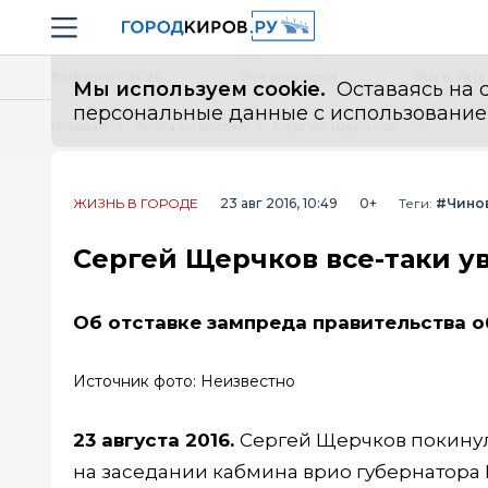
Новостной портал "Город Киров"
Навигация сайта
Выборы - 2026
Все новости
Мы в Tel
Мы используем cookie.
Оставаясь на с
персональные данные с использованием м
Главная
Лента новостей
Сергей Щерчков все-таки увольняется
ЖИЗНЬ В ГОРОДЕ
23 авг 2016, 10:49
0+
Теги:
#Чино
Сергей Щерчков все-таки у
Об отставке зампреда правительства о
Источник фото: Неизвестно
23 августа 2016.
Сергей Щерчков покинул
на заседании кабмина врио губернатора 