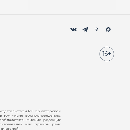
Мы в социальных сетях
Вконтакте
Телеграм
Одноклассники
Max
16+
онодательством РФ об авторском
в том числе воспроизведению,
ообладателя. Мнение редакции
ользователей или прямой речи
читателей.