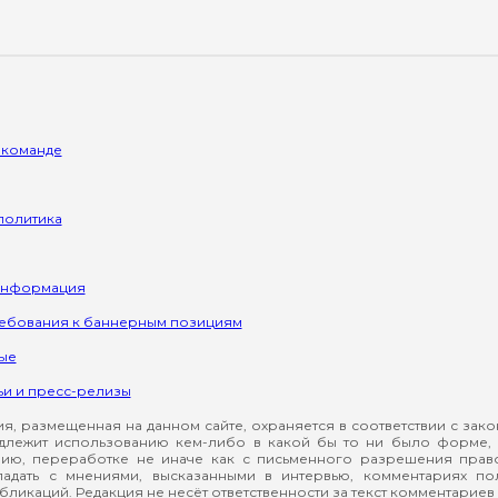
 команде
политика
информация
ребования к баннерным позициям
ые
ьи и пресс-релизы
, размещенная на данном сайте, охраняется в соответствии с зак
длежит использованию кем-либо в какой бы то ни было форме, 
ию, переработке не иначе как с письменного разрешения прав
падать с мнениями, высказанными в интервью, комментариях п
ликаций. Редакция не несёт ответственности за текст комментариев 