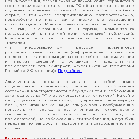
Вся информация, размещенная на данном сайте, охраняется в
соответствии с законодательством РФ об авторском праве и не
подлежит использованию кем-либо в какой бы то ни было
форме, в том числе воспроизведению, распространению,
переработке не иначе как с письменного разрешения
правообладателя. Мнение редакции может не совпадать с
мнениями, высказанными в интервью, комментариях
пользователей или прямой речи персонажей публикаций.
Редакция не несёт ответственности за текст комментариев
читателей.
«На информационном ресурсе применяются
рекомендательные технологии (информационные технологии
предоставления информации на основе сбора, систематизации
и анализа сведений, относящихся к предпочтениям
пользователей сети "Интернет", находящихся на территории
Российской Федерации)».
Подробнее
Администрация портала оставляет за собой право
модерировать комментарии, исходя из соображений
сохранения конструктивности обсуждения тем и соблюдения
законодательства РФ и рекомендательных технологий. На сайте
не допускаются комментарии, содержащие нецензурную
брань, разжигающие межнациональную рознь, возбуждающие
ненависть или вражду, а равно унижение человеческого
достоинства, размещение ссылок не по теме. IP-адреса
пользователей, не соблюдающих эти требования, могут быть
переданы по запросу в надзорные и правоохранительные
органы.
Внимание!
Совершая любые действия на сайте, вы