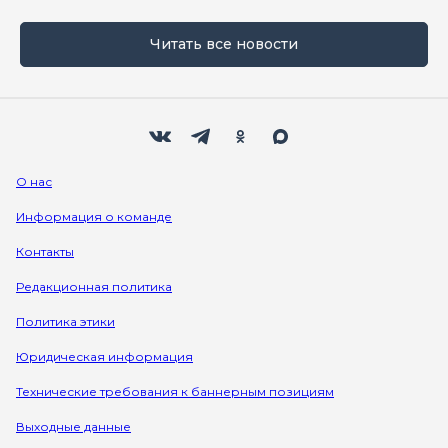
Читать все новости
Мы в социальных сетях
Вконтакте
Телеграм
Одноклассники
Max
О нас
Информация о команде
Контакты
Редакционная политика
Политика этики
Юридическая информация
Технические требования к баннерным позициям
Выходные данные