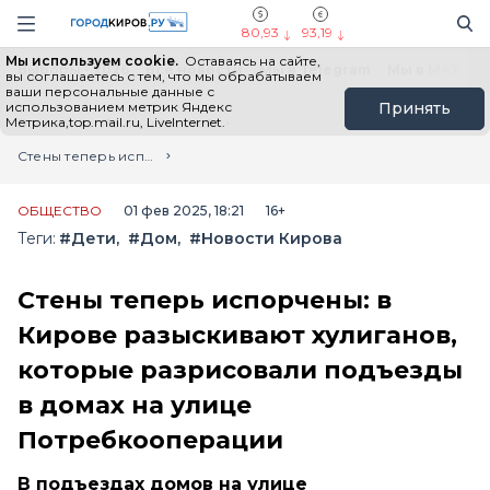
Новостной портал "Город Киров"
Поиск
Навигация сайта
80,93
93,19
Мы используем cookie.
Оставаясь на сайте,
Выборы - 2026
Все новости
Мы в Telegram
Мы в MAX
Н
вы соглашаетесь с тем, что мы обрабатываем
ваши персональные данные с
использованием метрик Яндекс
Принять
Метрика,top.mail.ru, LiveInternet.
Главная
Лента новостей
Стены теперь испорчены: в Кирове разыскивают хулиганов, которые разрисовали подъезды в домах на улице Потребкооперации
ОБЩЕСТВО
01 фев 2025, 18:21
16+
Теги:
#Дети
#Дом
#Новости Кирова
Стены теперь испорчены: в
Кирове разыскивают хулиганов,
которые разрисовали подъезды
в домах на улице
Потребкооперации
В подъездах домов на улице