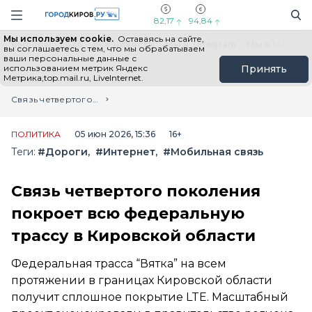
Новостной портал "Город Киров"
Поиск
Навигация сайта
82,17
94,84
Мы используем cookie.
Оставаясь на сайте,
Выборы - 2026
Все новости
Мы в Telegram
Мы в MAX
Н
вы соглашаетесь с тем, что мы обрабатываем
ваши персональные данные с
использованием метрик Яндекс
Принять
Метрика,top.mail.ru, LiveInternet.
Главная
Лента новостей
Связь четвертого поколения покроет всю федеральную трассу в Кировской области
ПОЛИТИКА
05 июн 2026, 15:36
16+
Теги:
#Дороги
#Интернет
#Мобильная связь
Связь четвертого поколения
покроет всю федеральную
трассу в Кировской области
Федеральная трасса “Вятка” на всем
протяжении в границах Кировской области
получит сплошное покрытие LTE. Масштабный