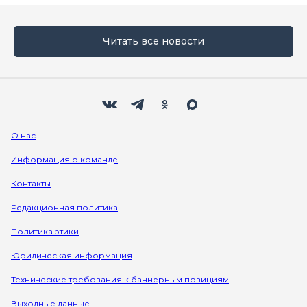
Читать все новости
Мы в социальных сетях
Вконтакте
Телеграм
Одноклассники
Max
О нас
Информация о команде
Контакты
Редакционная политика
Политика этики
Юридическая информация
Технические требования к баннерным позициям
Выходные данные