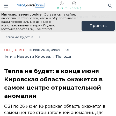
Новостной портал "Город Киров"
Поиск
Навигация сайта
81,41
94,06
Мы используем cookie.
Оставаясь на сайте,
Выборы - 2026
Все новости
Мы в Telegram
Мы в MAX
Н
вы соглашаетесь с тем, что мы обрабатываем
ваши персональные данные с
использованием метрик Яндекс
Принять
Метрика,top.mail.ru, LiveInternet.
Главная
Лента новостей
Тепла не будет: в конце июня Кировская область окажется в самом центре отрицательной аномалии
ОБЩЕСТВО
18 июн 2025, 09:09
0+
Теги:
#Новости Кирова
#Погода
Тепла не будет: в конце июня
Кировская область окажется в
самом центре отрицательной
аномалии
С 21 по 26 июня Кировская область окажется в
самом центре отрицательной аномалии. Для