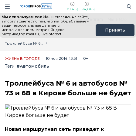
Новостной портал "Город Киров"
Поиск
Навигация сайта
81,41
94,06
Мы используем cookie.
Оставаясь на сайте,
Выборы - 2026
Все новости
Мы в Telegram
Мы в MAX
Н
вы соглашаетесь с тем, что мы обрабатываем
ваши персональные данные с
использованием метрик Яндекс
Принять
Метрика,top.mail.ru, LiveInternet.
Главная
Лента новостей
Троллейбуса № 6 и автобусов № 73 и 68 в Кирове больше не будет
ЖИЗНЬ В ГОРОДЕ
10 ноя 2014, 13:51
0+
Теги:
#Автомобиль
Троллейбуса № 6 и автобусов №
73 и 68 в Кирове больше не будет
Новая маршрутная сеть приведет к