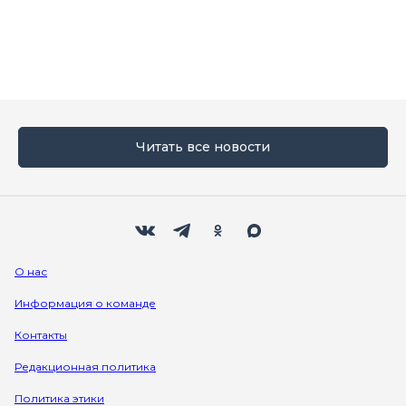
Читать все новости
Мы в социальных сетях
Вконтакте
Телеграм
Одноклассники
Max
О нас
Информация о команде
Контакты
Редакционная политика
Политика этики