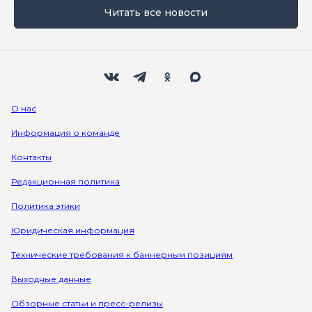
Читать все новости
Мы в социальных сетях
Вконтакте
Телеграм
Одноклассники
Max
О нас
Информация о команде
Контакты
Редакционная политика
Политика этики
Юридическая информация
Технические требования к баннерным позициям
Выходные данные
Обзорные статьи и пресс-релизы