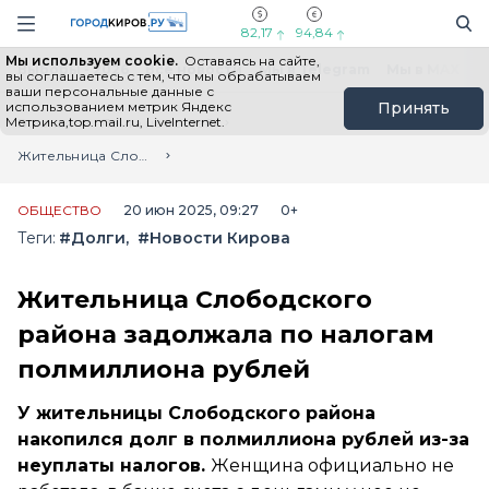
Новостной портал "Город Киров"
Поиск
Навигация сайта
82,17
94,84
Мы используем cookie.
Оставаясь на сайте,
Выборы - 2026
Все новости
Мы в Telegram
Мы в MAX
Н
вы соглашаетесь с тем, что мы обрабатываем
ваши персональные данные с
использованием метрик Яндекс
Принять
Метрика,top.mail.ru, LiveInternet.
Главная
Лента новостей
Жительница Слободского района задолжала по налогам полмиллиона рублей
ОБЩЕСТВО
20 июн 2025, 09:27
0+
Теги:
#Долги
#Новости Кирова
Жительница Слободского
района задолжала по налогам
полмиллиона рублей
У жительницы Слободского района
накопился долг в полмиллиона рублей из-за
неуплаты налогов.
Женщина официально не