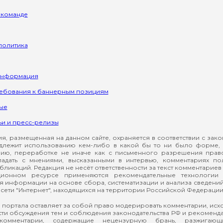
 команде
политика
информация
ребования к баннерным позициям
ые
ьи и пресс-релизы
, размещенная на данном сайте, охраняется в соответствии с зак
длежит использованию кем-либо в какой бы то ни было форме, 
ию, переработке не иначе как с письменного разрешения прав
падать с мнениями, высказанными в интервью, комментариях п
ликаций. Редакция не несёт ответственности за текст комментариев 
ионном ресурсе применяются рекомендательные технологии 
я информации на основе сбора, систематизации и анализа сведени
сети "Интернет", находящихся на территории Российской Федерации
 портала оставляет за собой право модерировать комментарии, ис
ти обсуждения тем и соблюдения законодательства РФ и рекомендат
 комментарии, содержащие нецензурную брань, разжигающ