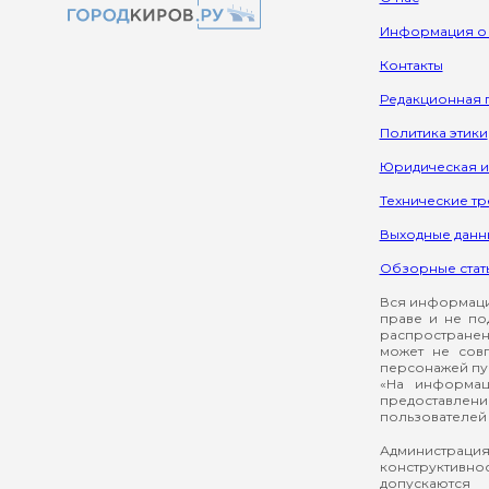
Информация о
Контакты
Редакционная 
Политика этики
Юридическая 
Технические т
Выходные данн
Обзорные стат
Вся информация
праве и не по
распространен
может не сов
персонажей пуб
«На информац
предоставлени
пользователей 
Администрация
конструктивнос
допускаются