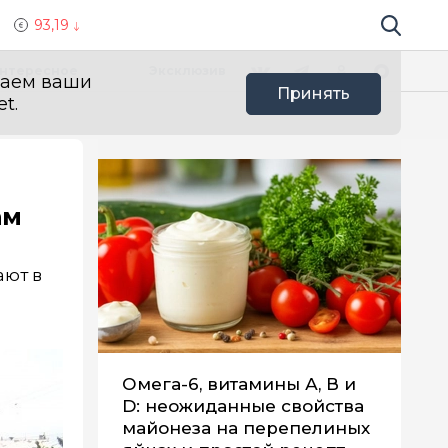
93,19
Поиск по 
Мы в социальных сетях
Вконтакте
Телеграм
Одноклассники
Max
нтересное
Эксклюзив
ваем ваши
Принять
t.
ам
ают в
Омега-6, витамины А, В и
D: неожиданные свойства
майонеза на перепелиных