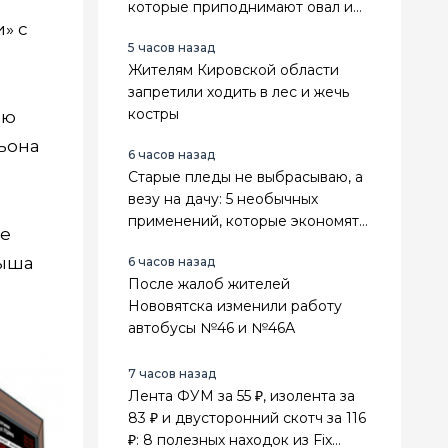
которые приподнимают овал и
» с
делают лицо свежее
5 часов назад
Жителям Кировской области
запретили ходить в лес и жечь
костры
ию
ьона
6 часов назад
Старые пледы не выбрасываю, а
везу на дачу: 5 необычных
применений, которые экономят
ие
деньги и место в сарае
рыша
6 часов назад
После жалоб жителей
Нововятска изменили работу
автобусы №46 и №46А
7 часов назад
Лента ФУМ за 55 ₽, изолента за
83 ₽ и двусторонний скотч за 116
₽: 8 полезных находок из Fix