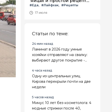
яйцах и простой рецепт
#Еда
#Лайфхак
#Рецепты
летнего салата с ним
17 июля
Статьи по теме:
24 мин назад
Ламинат в 2026 году умные
хозяйки отправляют на свалку:
выбирают другое покрытие -
теплее, практичнее и выгоднее
4 часа назад
Одну из центральных улиц
Кирова перекрыли почти на две
недели
5 часов назад
Минус 10 лет без косметолога: 4
модные стрижки после 40,