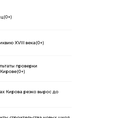
иц
(0+)
квию XVIII века
(0+)
льтаты проверки
 Кирове
(0+)
ах Кирова резко вырос до
кты строительства новых школ