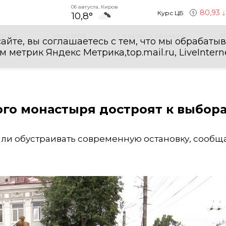
06 августа, Киров
80,93
Курс ЦБ
10,8°
egram
Мы в MAX
Новости области
И
айте, вы соглашаетесь с тем, что мы обрабаты
етрик Яндекс Метрика,top.mail.ru, LiveInterne
ого монастыря достроят к выбор
ли обустраивать современную остановку, сообщ