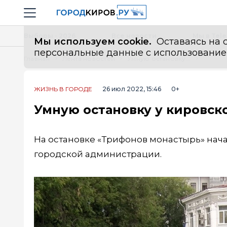
Новостной портал "Город Киров"
Навигация сайта
Выборы - 2026
Все новости
Мы в Tel
Мы используем cookie.
Оставаясь на с
персональные данные с использованием м
Главная
Лента новостей
Умную остановку у кировского монастыря достроят к выборам
ЖИЗНЬ В ГОРОДЕ
26 июл 2022, 15:46
0+
Умную остановку у кировск
На остановке «Трифонов монастырь» нача
городской администрации.