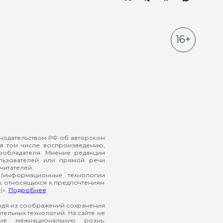
16+
онодательством РФ об авторском
в том числе воспроизведению,
ообладателя. Мнение редакции
ользователей или прямой речи
читателей.
(информационные технологии
й, относящихся к предпочтениям
)».
Подробнее
ходя из соображений сохранения
ельных технологий. На сайте не
ие межнациональную рознь,