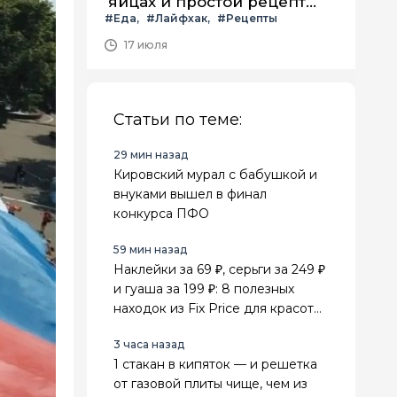
яйцах и простой рецепт
#Еда
#Лайфхак
#Рецепты
летнего салата с ним
17 июля
Статьи по теме:
29 мин назад
Кировский мурал с бабушкой и
внуками вышел в финал
конкурса ПФО
59 мин назад
Наклейки за 69 ₽, серьги за 249 ₽
и гуаша за 199 ₽: 8 полезных
находок из Fix Price для красоты,
поездок и дома
3 часа назад
1 стакан в кипяток — и решетка
от газовой плиты чище, чем из