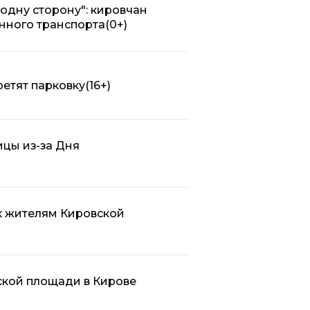
в одну сторону": кировчан
нного транспорта
(0+)
ретят парковку
(16+)
ицы из-за Дня
к жителям Кировской
ской площади в Кирове