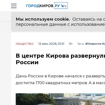
Новостной портал "Город Киров"
Навигация сайта
Выборы - 2026
Все новости
Мы в Tel
Мы используем cookie.
Оставаясь на с
персональные данные с использованием м
Главная
Лента новостей
В центре Кирова развернули рекордно большой флаг в День России
ОБЩЕСТВО
12 июн 2026, 10:51
0+
Теги:
#Новости К
В центре Кирова развернул
России
День России в Кирове начался с разверт
достигла 1700 квадратных метров. А в ма