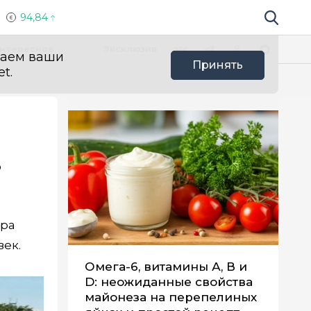
94,84
Поиск по 
Мы в социальных сетях
Вконтакте
Телеграм
Одноклассники
Max
нтересное
Эксклюзив
ваем ваши
Принять
t.
ь
ора
век.
Омега-6, витамины А, В и
D: неожиданные свойства
майонеза на перепелиных