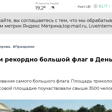
07 августа, Киров
82,17
Курс ЦБ
19,2°
egram
Мы в MAX
Новости области
И
айте, вы соглашаетесь с тем, что мы обрабаты
етрик Яндекс Метрика,top.mail.ru, LiveInterne
ирова
#Праздники
и рекордно большой флаг в Ден
ывания самого большого флага. Площадь трикол
ссовой площадке поучаствовали свыше 3500 чело