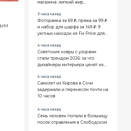
магазина: липкий жир
отваливается сам
3 часа назад
Фоторамка за 69 ₽, пряжа за 99 ₽
ным
и набор для шарфа за 149 ₽: 9
уютных находок из Fix Price для
дома и рукоделия
4 часа назад
Советские ковры с узорами
стали трендом 2026: за что
дизайнеры интерьера ценят их
выше стильного минимализма
4 часа назад
Самолет из Кирова в Сочи
задержали и перенесли почти на
10 часов
4 часа назад
Семь человек попали в больницу
после отравления в Слободском