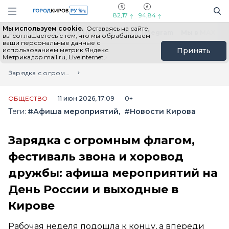
Новостной портал "Город Киров"
Поиск
Навигация сайта
82,17
94,84
Мы используем cookie.
Оставаясь на сайте,
Выборы - 2026
Все новости
Мы в Telegram
Мы в MAX
Н
вы соглашаетесь с тем, что мы обрабатываем
ваши персональные данные с
использованием метрик Яндекс
Принять
Метрика,top.mail.ru, LiveInternet.
Главная
Лента новостей
Зарядка с огромным флагом, фестиваль звона и хоровод дружбы: афиша мероприятий на День России и выходные в Кирове
ОБЩЕСТВО
11 июн 2026, 17:09
0+
Теги:
#Афиша мероприятий
#Новости Кирова
Зарядка с огромным флагом,
фестиваль звона и хоровод
дружбы: афиша мероприятий на
День России и выходные в
Кирове
Рабочая неделя подошла к концу, а впереди