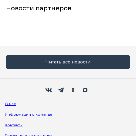
Новости партнеров
Читать все новости
Мы в социальных сетях
Вконтакте
Телеграм
Одноклассники
Max
О нас
Информация о команде
Контакты
Редакционная политика