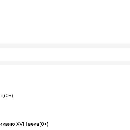
иц
(0+)
квию XVIII века
(0+)