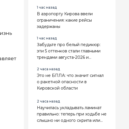
кондиционера — дует морозным
1 час назад
воздухом
В аэропорту Кирова ввели
ограничения: какие рейсы
задержаны
жизнь
1 час назад
Забудьте про белый педикюр:
эти 5 оттенков стали главными
трендами августа-2026 и
авляет
подходят к любой обуви
2 часа назад
Это не БПЛА: что значит сигнал
о ракетной опасности в
Кировской области
2 часа назад
Научилась укладывать ламинат
правильно: теперь при ходьбе не
слышно ни одного скрипа или
хруста