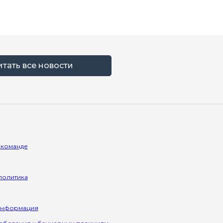
итать все новости
 команде
политика
информация