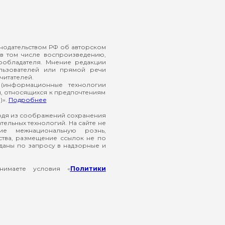
онодательством РФ об авторском
в том числе воспроизведению,
ообладателя. Мнение редакции
ользователей или прямой речи
читателей.
(информационные технологии
й, относящихся к предпочтениям
)».
Подробнее
ходя из соображений сохранения
ельных технологий. На сайте не
ие межнациональную рознь,
ства, размещение ссылок не по
еданы по запросу в надзорные и
нимаете условия «
Политики