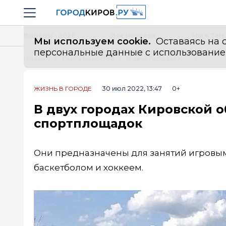
Новостной портал "Город Киров"
Навигация сайта
Выборы - 2026
Все новости
Мы в Tel
Мы используем cookie.
Оставаясь на с
персональные данные с использованием м
Главная
Лента новостей
В двух городах Кировской области состоялось открытие спортплощадок
ЖИЗНЬ В ГОРОДЕ
30 июл 2022, 13:47
0+
В двух городах Кировской 
спортплощадок
Они предназначены для занятий игровы
баскетболом и хоккеем.