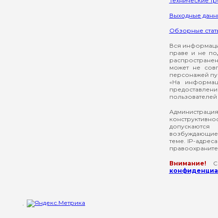
Технические т
Выходные данн
Обзорные стат
Вся информация
праве и не по
распространен
может не сов
персонажей пуб
«На информац
предоставлени
пользователей 
Администрация
конструктивнос
допускаются
возбуждающие 
теме. IP-адрес
правоохраните
Внимание!
Со
конфиденциал