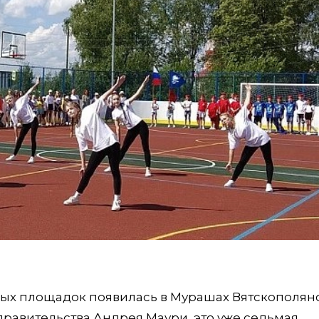
ых площадок появилась в Мурашах Вятскополян
правительства Андрея Маури, это уже седьмая