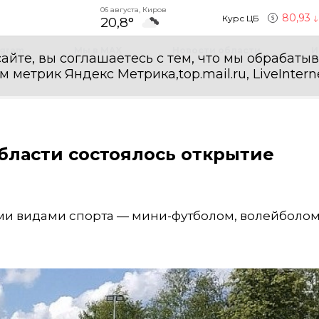
06 августа, Киров
80,93
Курс ЦБ
20,8°
egram
Мы в MAX
Новости области
И
айте, вы соглашаетесь с тем, что мы обрабаты
етрик Яндекс Метрика,top.mail.ru, LiveInterne
области состоялось открытие
ми видами спорта — мини-футболом, волейболом