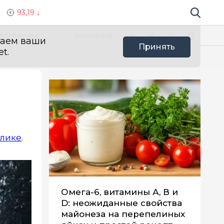
93,19
Поиск по 
Мы в социальных сетях
Вконтакте
Телеграм
Одноклассники
Max
нтересное
Эксклюзив
ваем ваши
Принять
t.
лике
.
Омега-6, витамины А, В и
D: неожиданные свойства
майонеза на перепелиных