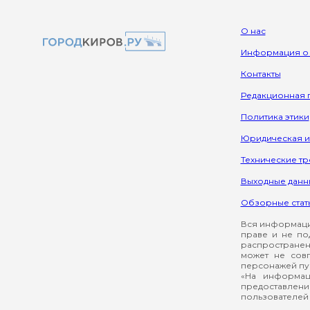
О нас
Информация о
Контакты
Редакционная 
Политика этики
Юридическая 
Технические т
Выходные данн
Обзорные стат
Вся информация
праве и не по
распространен
может не сов
персонажей пуб
«На информац
предоставлени
пользователей 