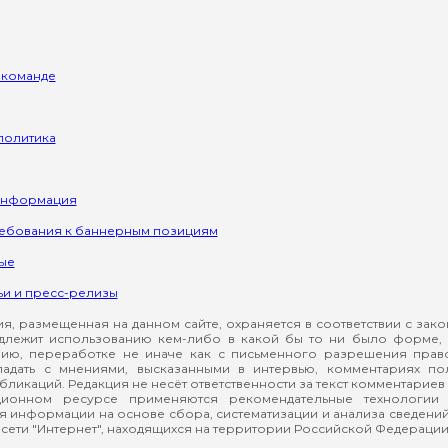
 команде
политика
информация
ребования к баннерным позициям
ые
ьи и пресс-релизы
, размещенная на данном сайте, охраняется в соответствии с зак
длежит использованию кем-либо в какой бы то ни было форме, 
ию, переработке не иначе как с письменного разрешения прав
падать с мнениями, высказанными в интервью, комментариях п
ликаций. Редакция не несёт ответственности за текст комментариев 
ионном ресурсе применяются рекомендательные технологии 
я информации на основе сбора, систематизации и анализа сведени
сети "Интернет", находящихся на территории Российской Федерации