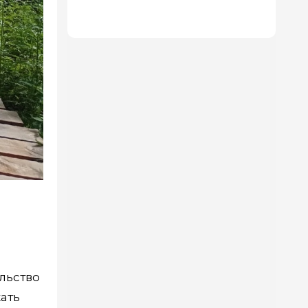
которых — как в 5-звездочном
отеле
льство
ать