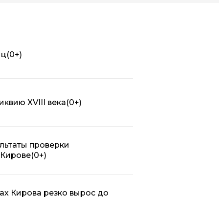
иц
(0+)
квию XVIII века
(0+)
льтаты проверки
 Кирове
(0+)
ах Кирова резко вырос до