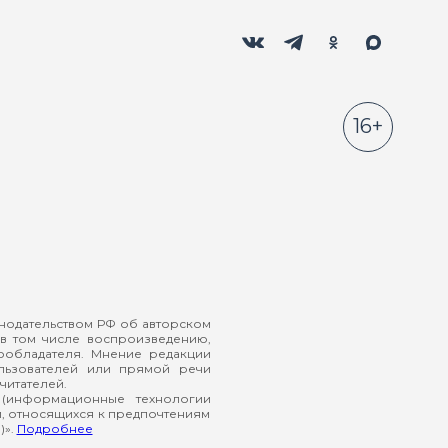
Мы в социальных сетях
Вконтакте
Телеграм
Одноклассники
Max
16+
онодательством РФ об авторском
в том числе воспроизведению,
ообладателя. Мнение редакции
ользователей или прямой речи
читателей.
(информационные технологии
й, относящихся к предпочтениям
)».
Подробнее