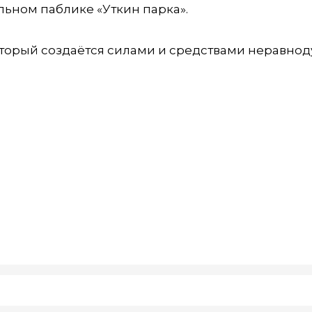
ьном паблике «Уткин парка».
оторый создаётся силами и средствами неравно