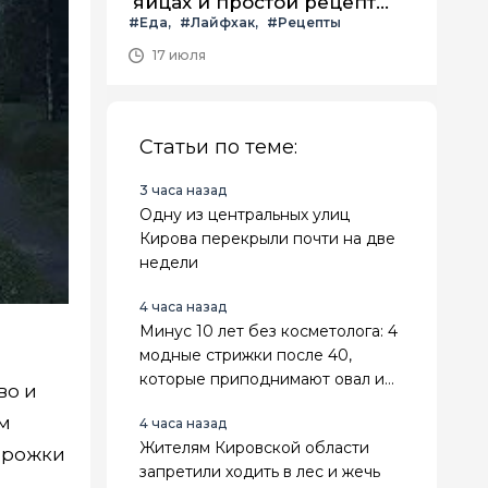
яйцах и простой рецепт
#Еда
#Лайфхак
#Рецепты
летнего салата с ним
17 июля
Статьи по теме:
3 часа назад
Одну из центральных улиц
Кирова перекрыли почти на две
недели
4 часа назад
Минус 10 лет без косметолога: 4
модные стрижки после 40,
которые приподнимают овал и
во и
делают лицо свежее
ом
4 часа назад
Жителям Кировской области
дорожки
запретили ходить в лес и жечь