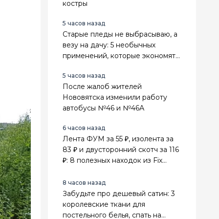
костры
5 часов назад
Старые пледы не выбрасываю, а
везу на дачу: 5 необычных
применений, которые экономят
деньги и место в сарае
5 часов назад
После жалоб жителей
Нововятска изменили работу
автобусы №46 и №46А
6 часов назад
Лента ФУМ за 55 ₽, изолента за
83 ₽ и двусторонний скотч за 116
₽: 8 полезных находок из Fix
Price для ремонта
8 часов назад
Забудьте про дешевый сатин: 3
королевские ткани для
постельного белья, спать на