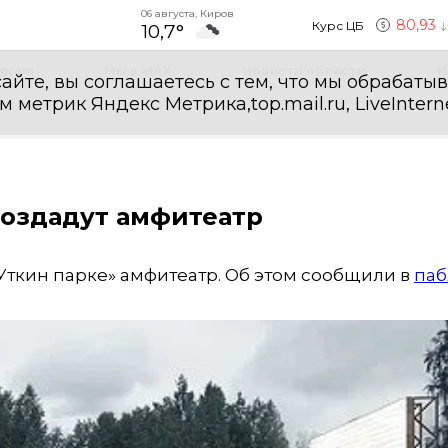
06 августа, Киров
80,93
Курс ЦБ
10,7°
egram
Мы в MAX
Новости области
И
айте, вы соглашаетесь с тем, что мы обрабаты
етрик Яндекс Метрика,top.mail.ru, LiveInterne
создадут амфитеатр
«Уткин парке» амфитеатр. Об этом сообщили в
паб