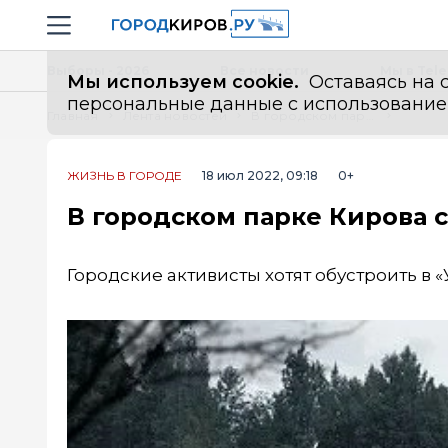
Новостной портал "Город Киров"
Навигация сайта
Выборы - 2026
Все новости
Мы в Tel
Мы используем cookie.
Оставаясь на с
персональные данные с использованием м
Главная
Лента новостей
В городском парке Кирова создадут амфитеатр
ЖИЗНЬ В ГОРОДЕ
18 июл 2022, 09:18
0+
В городском парке Кирова 
Городские активисты хотят обустроить в 