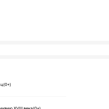
иц
(0+)
квию XVIII века
(0+)