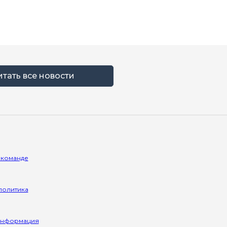
итать все новости
 команде
политика
информация