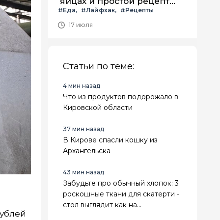
яйцах и простой рецепт
#Еда
#Лайфхак
#Рецепты
летнего салата с ним
17 июля
Статьи по теме:
4 мин назад
Что из продуктов подорожало в
Кировской области
37 мин назад
В Кирове спасли кошку из
Архангельска
43 мин назад
Забудьте про обычный хлопок: 3
роскошные ткани для скатерти -
стол выглядит как на
рублей
королевском приеме