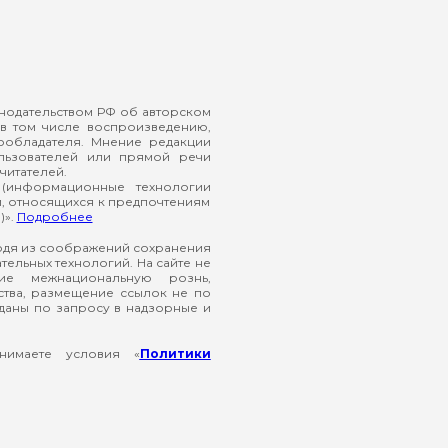
онодательством РФ об авторском
в том числе воспроизведению,
ообладателя. Мнение редакции
ользователей или прямой речи
читателей.
(информационные технологии
й, относящихся к предпочтениям
)».
Подробнее
ходя из соображений сохранения
ельных технологий. На сайте не
ие межнациональную рознь,
ства, размещение ссылок не по
еданы по запросу в надзорные и
нимаете условия «
Политики