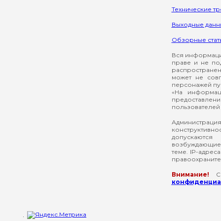
Технические т
Выходные данн
Обзорные стат
Вся информация
праве и не по
распространен
может не сов
персонажей пуб
«На информац
предоставлени
пользователей 
Администрация
конструктивнос
допускаются
возбуждающие 
теме. IP-адрес
правоохраните
Внимание!
Со
конфиденциал