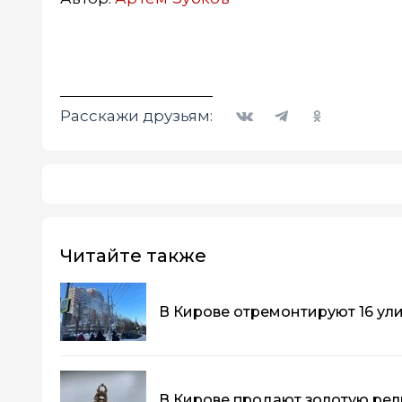
Вконтакте
Telegram
Одноклассники
Расскажи друзьям:
Читайте также
В Кирове отремонтируют 16 ул
В Кирове продают золотую рели