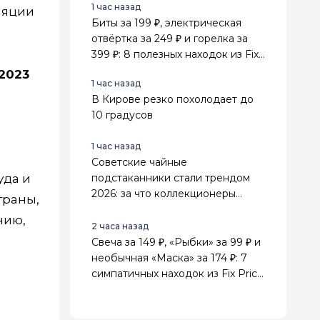
1 час назад
ляции
Биты за 199 ₽, электрическая
отвёртка за 249 ₽ и горелка за
399 ₽: 8 полезных находок из Fix
Price для дома и дачи
 2023
1 час назад
В Кирове резко похолодает до
10 градусов
1 час назад
Советские чайные
уда и
подстаканники стали трендом
2026: за что коллекционеры
траны,
ценят их выше элитных сервизов
нию,
2 часа назад
Свеча за 149 ₽, «Рыбки» за 99 ₽ и
необычная «Маска» за 174 ₽: 7
симпатичных находок из Fix Price
для дома