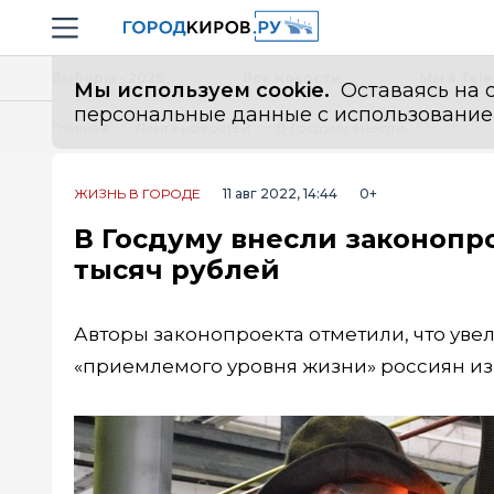
Новостной портал "Город Киров"
Навигация сайта
Выборы - 2026
Все новости
Мы в Tel
Мы используем cookie.
Оставаясь на с
персональные данные с использованием м
Главная
Лента новостей
В Госдуму внесли законопроект об увеличении МРОТ до 30 тысяч рублей
ЖИЗНЬ В ГОРОДЕ
11 авг 2022, 14:44
0+
В Госдуму внесли законопр
тысяч рублей
Авторы законопроекта отметили, что ув
«приемлемого уровня жизни» россиян из