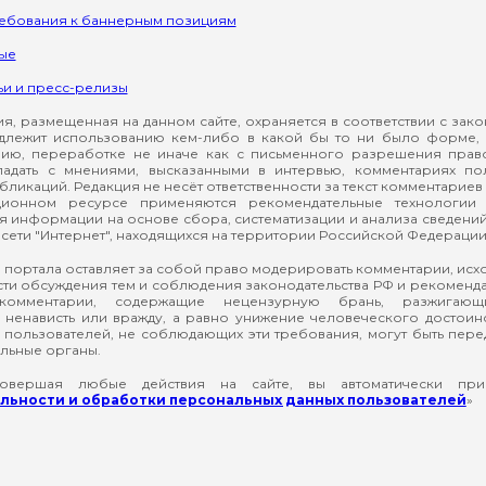
ребования к баннерным позициям
ые
ьи и пресс-релизы
, размещенная на данном сайте, охраняется в соответствии с зак
длежит использованию кем-либо в какой бы то ни было форме, 
ию, переработке не иначе как с письменного разрешения прав
падать с мнениями, высказанными в интервью, комментариях п
ликаций. Редакция не несёт ответственности за текст комментариев 
ионном ресурсе применяются рекомендательные технологии 
я информации на основе сбора, систематизации и анализа сведени
сети "Интернет", находящихся на территории Российской Федерации
 портала оставляет за собой право модерировать комментарии, ис
ти обсуждения тем и соблюдения законодательства РФ и рекомендат
 комментарии, содержащие нецензурную брань, разжигающ
ненависть или вражду, а равно унижение человеческого достоин
а пользователей, не соблюдающих эти требования, могут быть пер
льные органы.
вершая любые действия на сайте, вы автоматически при
ьности и обработки персональных данных пользователей
»