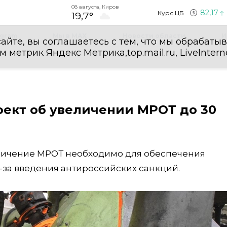
08 августа, Киров
82,17
Курс ЦБ
19,7°
egram
Мы в MAX
Новости области
И
айте, вы соглашаетесь с тем, что мы обрабаты
етрик Яндекс Метрика,top.mail.ru, LiveInterne
оект об увеличении МРОТ до 30
еличение МРОТ необходимо для обеспечения
-за введения антироссийских санкций.