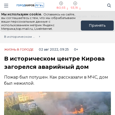
Новостной портал "Город Киров"
Поиск
Навигация сайта
80,93
93,19
Мы используем cookie.
Оставаясь на сайте,
Выборы - 2026
Все новости
Мы в Telegram
Мы в MAX
Н
вы соглашаетесь с тем, что мы обрабатываем
ваши персональные данные с
использованием метрик Яндекс
Принять
Метрика,top.mail.ru, LiveInternet.
Главная
Лента новостей
В историческом центре Кирова загорелся аварийный дом
ЖИЗНЬ В ГОРОДЕ
02 авг 2022, 09:25
0+
В историческом центре Кирова
загорелся аварийный дом
Пожар был потушен. Как рассказали в МЧС, дом
был нежилой.