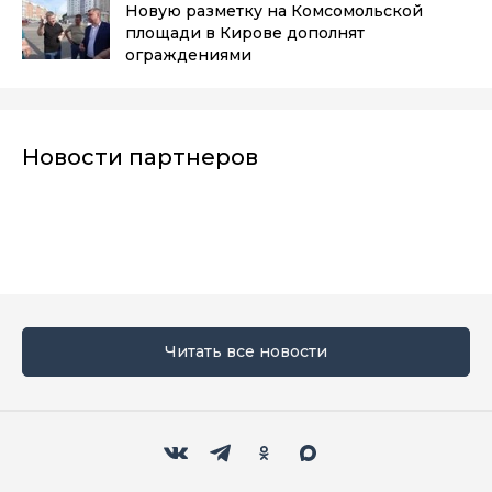
Новую разметку на Комсомольской
площади в Кирове дополнят
ограждениями
Новости партнеров
Читать все новости
Мы в социальных сетях
Вконтакте
Телеграм
Одноклассники
Max