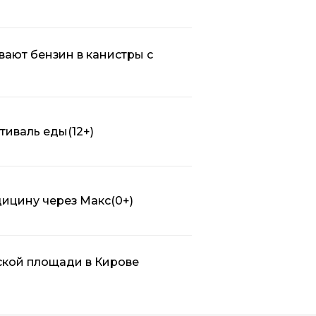
вают бензин в канистры с
стиваль еды
(12+)
дицину через Макс
(0+)
ской площади в Кирове