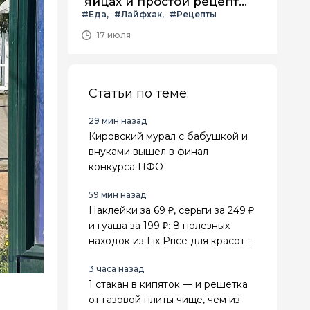
яйцах и простой рецепт
#Еда
#Лайфхак
#Рецепты
летнего салата с ним
17 июля
Статьи по теме:
29 мин назад
Кировский мурал с бабушкой и
внуками вышел в финал
конкурса ПФО
59 мин назад
Наклейки за 69 ₽, серьги за 249 ₽
и гуаша за 199 ₽: 8 полезных
находок из Fix Price для красоты,
поездок и дома
3 часа назад
1 стакан в кипяток — и решетка
от газовой плиты чище, чем из