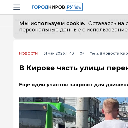
Новостной портал "Город Киров"
Навигация сайта
Выборы - 2026
Все новости
Мы в Tel
Мы используем cookie.
Оставаясь на с
персональные данные с использованием м
Главная
Лента новостей
В Кирове часть улицы перекроют на 12 дней
НОВОСТИ
31 май 2026, 11:43
0+
Теги:
#Новости Ки
В Кирове часть улицы пере
Еще один участок закроют для движени