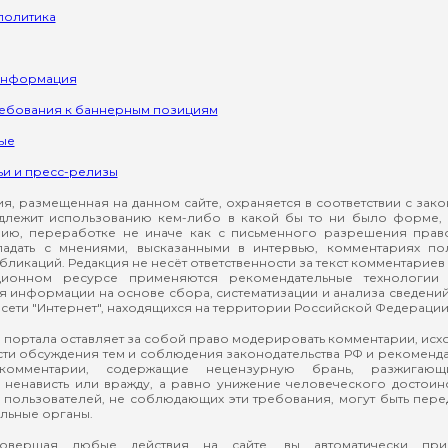
политика
информация
ребования к баннерным позициям
ые
ьи и пресс-релизы
, размещенная на данном сайте, охраняется в соответствии с зак
длежит использованию кем-либо в какой бы то ни было форме, 
ию, переработке не иначе как с письменного разрешения прав
падать с мнениями, высказанными в интервью, комментариях п
ликаций. Редакция не несёт ответственности за текст комментариев 
ионном ресурсе применяются рекомендательные технологии 
я информации на основе сбора, систематизации и анализа сведени
сети "Интернет", находящихся на территории Российской Федерации
 портала оставляет за собой право модерировать комментарии, ис
ти обсуждения тем и соблюдения законодательства РФ и рекомендат
 комментарии, содержащие нецензурную брань, разжигающ
ненависть или вражду, а равно унижение человеческого достоин
а пользователей, не соблюдающих эти требования, могут быть пер
льные органы.
вершая любые действия на сайте, вы автоматически при