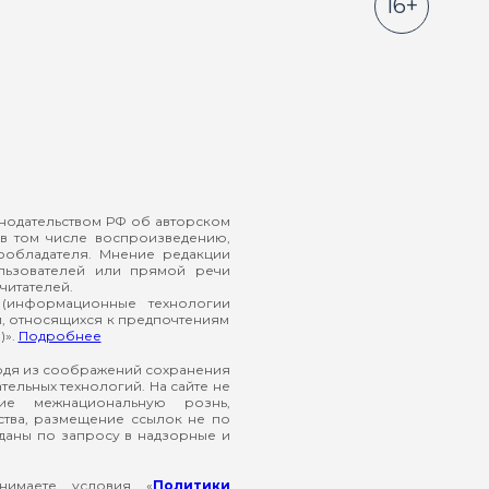
16+
онодательством РФ об авторском
в том числе воспроизведению,
ообладателя. Мнение редакции
ользователей или прямой речи
читателей.
(информационные технологии
й, относящихся к предпочтениям
)».
Подробнее
ходя из соображений сохранения
ельных технологий. На сайте не
ие межнациональную рознь,
ства, размещение ссылок не по
еданы по запросу в надзорные и
нимаете условия «
Политики