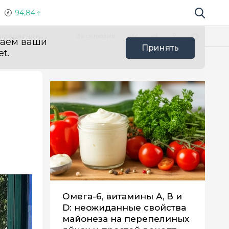
94,84
Поиск по 
Мы в социальных сетях
Вконтакте
Телеграм
Одноклассники
Max
нтересное
Эксклюзив
ваем ваши
Принять
t.
Омега-6, витамины А, В и
D: неожиданные свойства
майонеза на перепелиных