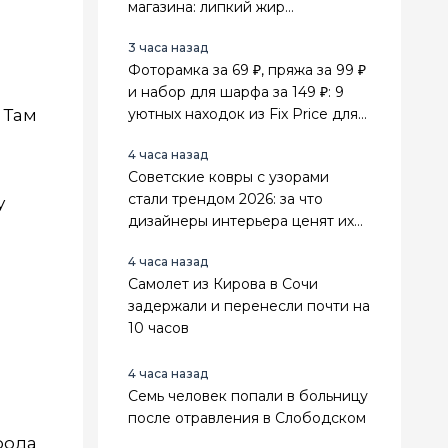
магазина: липкий жир
отваливается сам
3 часа назад
Фоторамка за 69 ₽, пряжа за 99 ₽
и набор для шарфа за 149 ₽: 9
 Там
уютных находок из Fix Price для
дома и рукоделия
4 часа назад
Советские ковры с узорами
стали трендом 2026: за что
у
дизайнеры интерьера ценят их
выше стильного минимализма
4 часа назад
Самолет из Кирова в Сочи
задержали и перенесли почти на
10 часов
4 часа назад
Семь человек попали в больницу
после отравления в Слободском
рода