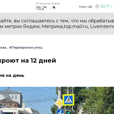
07 августа, Киров
82,17
Курс ЦБ
19,2°
egram
Мы в MAX
Новости области
И
айте, вы соглашаетесь с тем, что мы обрабаты
етрик Яндекс Метрика,top.mail.ru, LiveInterne
рова
#Перекрытие улиц
кроют на 12 дней
я на день