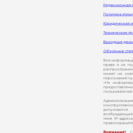
Редакционная 
Политика этики
Юридическая 
Технические т
Выходные данн
Обзорные стат
Вся информация
праве и не по
распространен
может не сов
персонажей пуб
«На информац
предоставлени
пользователей 
Администрация
конструктивнос
допускаются
возбуждающие 
теме. IP-адрес
правоохраните
Внимание!
Со