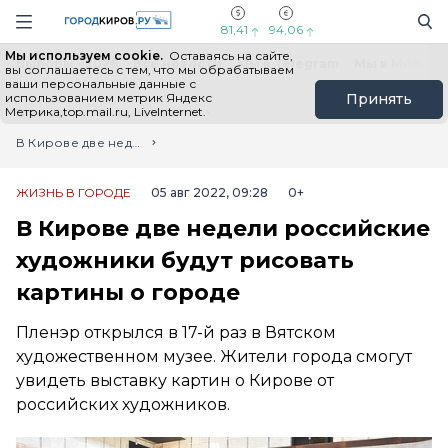
Новостной портал "Город Киров"
Поиск
Навигация сайта
81,41
94,06
Мы используем cookie.
Оставаясь на сайте,
Выборы - 2026
Все новости
Мы в Telegram
Мы в MAX
Н
вы соглашаетесь с тем, что мы обрабатываем
ваши персональные данные с
использованием метрик Яндекс
Принять
Метрика,top.mail.ru, LiveInternet.
Главная
Лента новостей
В Кирове две недели российские художники будут рисовать картины о городе
ЖИЗНЬ В ГОРОДЕ
05 авг 2022, 09:28
0+
В Кирове две недели российские
художники будут рисовать
картины о городе
Пленэр открылся в 17-й раз в Вятском
художественном музее. Жители города смогут
увидеть выставку картин о Кирове от
российских художников.