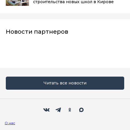
строительства новых школ в Кирове
Новости партнеров
Читать все новости
Мы в социальных сетях
Вконтакте
Телеграм
Одноклассники
Max
О нас