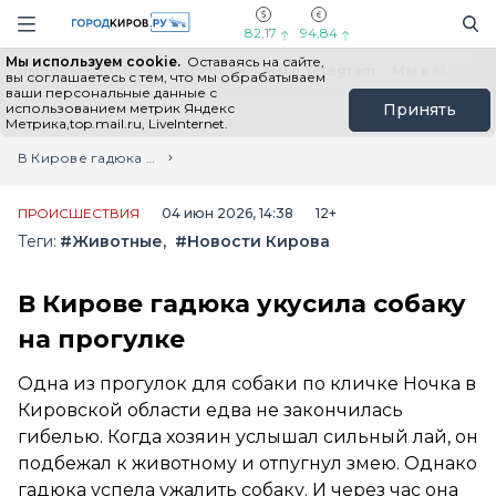
Новостной портал "Город Киров"
Поиск
Навигация сайта
82,17
94,84
Мы используем cookie.
Оставаясь на сайте,
Выборы - 2026
Все новости
Мы в Telegram
Мы в MAX
Н
вы соглашаетесь с тем, что мы обрабатываем
ваши персональные данные с
использованием метрик Яндекс
Принять
Метрика,top.mail.ru, LiveInternet.
Главная
Лента новостей
В Кирове гадюка укусила собаку на прогулке
ПРОИСШЕСТВИЯ
04 июн 2026, 14:38
12+
Теги:
#Животные
#Новости Кирова
В Кирове гадюка укусила собаку
на прогулке
Одна из прогулок для собаки по кличке Ночка в
Кировской области едва не закончилась
гибелью. Когда хозяин услышал сильный лай, он
подбежал к животному и отпугнул змею. Однако
гадюка успела ужалить собаку. И через час она