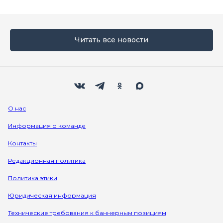
Читать все новости
Мы в социальных сетях
Вконтакте
Телеграм
Одноклассники
Max
О нас
Информация о команде
Контакты
Редакционная политика
Политика этики
Юридическая информация
Технические требования к баннерным позициям