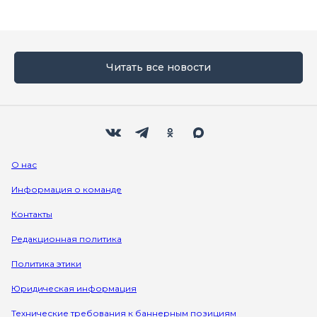
Читать все новости
Мы в социальных сетях
Вконтакте
Телеграм
Одноклассники
Max
О нас
Информация о команде
Контакты
Редакционная политика
Политика этики
Юридическая информация
Технические требования к баннерным позициям