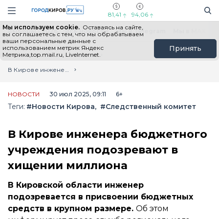
Новостной портал "Город Киров"
Поиск
Навигация сайта
81,41
94,06
Мы используем cookie.
Оставаясь на сайте,
Выборы - 2026
Все новости
Мы в Telegram
Мы в MAX
Н
вы соглашаетесь с тем, что мы обрабатываем
ваши персональные данные с
использованием метрик Яндекс
Принять
Метрика,top.mail.ru, LiveInternet.
Главная
Лента новостей
В Кирове инженера бюджетного учреждения подозревают в хищении миллиона
НОВОСТИ
30 июл 2025, 09:11
6+
Теги:
#Новости Кирова
#Следственный комитет
В Кирове инженера бюджетного
учреждения подозревают в
хищении миллиона
В Кировской области инженер
подозревается в присвоении бюджетных
средств в крупном размере.
Об этом