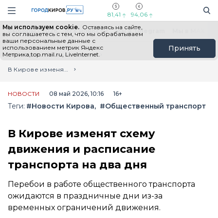
Новостной портал "Город Киров"
Поиск
Навигация сайта
81,41
94,06
Мы используем cookie.
Оставаясь на сайте,
Выборы - 2026
Все новости
Мы в Telegram
Мы в MAX
Н
вы соглашаетесь с тем, что мы обрабатываем
ваши персональные данные с
использованием метрик Яндекс
Принять
Метрика,top.mail.ru, LiveInternet.
Главная
Лента новостей
В Кирове изменят схему движения и расписание транспорта на два дня
НОВОСТИ
08 май 2026, 10:16
16+
Теги:
#Новости Кирова
#Общественный транспорт
В Кирове изменят схему
движения и расписание
транспорта на два дня
Перебои в работе общественного транспорта
ожидаются в праздничные дни из-за
временных ограничений движения.