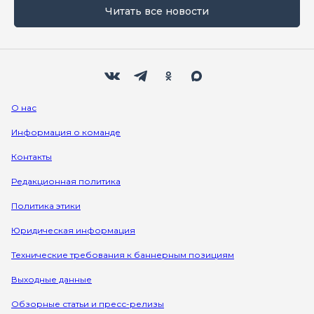
Читать все новости
Мы в социальных сетях
Вконтакте
Телеграм
Одноклассники
Max
О нас
Информация о команде
Контакты
Редакционная политика
Политика этики
Юридическая информация
Технические требования к баннерным позициям
Выходные данные
Обзорные статьи и пресс-релизы