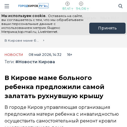
Новостной портал "Город Киров"
Поиск
Навигация сайта
81,41
94,06
Мы используем cookie.
Оставаясь на сайте,
Выборы - 2026
Все новости
Мы в Telegram
Мы в MAX
Н
вы соглашаетесь с тем, что мы обрабатываем
ваши персональные данные с
использованием метрик Яндекс
Принять
Метрика,top.mail.ru, LiveInternet.
Главная
Лента новостей
В Кирове маме больного ребенка предложили самой залатать рухнувшую крышу
НОВОСТИ
08 май 2026, 14:32
16+
Теги:
#Новости Кирова
В Кирове маме больного
ребенка предложили самой
залатать рухнувшую крышу
В городе Киров управляющая организация
предложила матери ребенка с инвалидностью
осуществить самостоятельный ремонт кровли