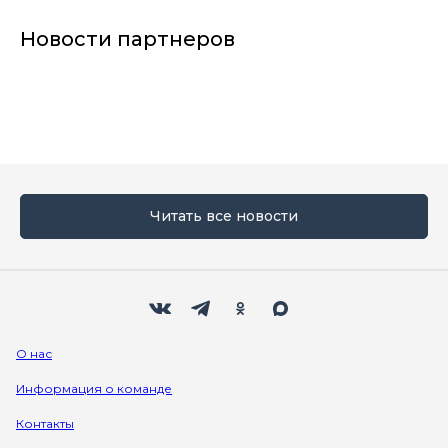
Новости партнеров
Читать все новости
Мы в социальных сетях
Вконтакте
Телеграм
Одноклассники
Max
О нас
Информация о команде
Контакты