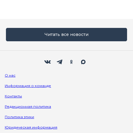
Читать все новости
Мы в социальных сетях
Вконтакте
Телеграм
Одноклассники
Max
О нас
Информация о команде
Контакты
Редакционная политика
Политика этики
Юридическая информация