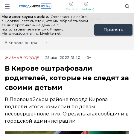
Новостной портал "Город Киров"
Поиск
Навигация сайта
82,17
94,84
Мы используем cookie.
Оставаясь на сайте,
Выборы - 2026
Все новости
Мы в Telegram
Мы в MAX
Н
вы соглашаетесь с тем, что мы обрабатываем
ваши персональные данные с
использованием метрик Яндекс
Принять
Метрика,top.mail.ru, LiveInternet.
Главная
Лента новостей
В Кирове оштрафовали родителей, которые не следят за своими детьми
ЖИЗНЬ В ГОРОДЕ
25 июн 2022, 15:40
0+
В Кирове оштрафовали
родителей, которые не следят за
своими детьми
В Первомайском районе города Кирова
подвели итоги комиссии по делам
несовершеннолетних. О результатах сообщили в
городской администрации.