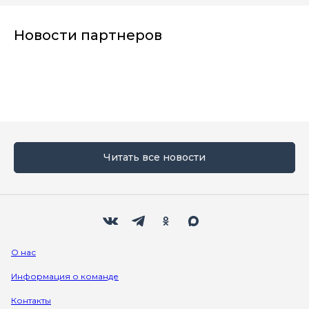
Новости партнеров
Читать все новости
Мы в социальных сетях
Вконтакте
Телеграм
Одноклассники
Max
О нас
Информация о команде
Контакты