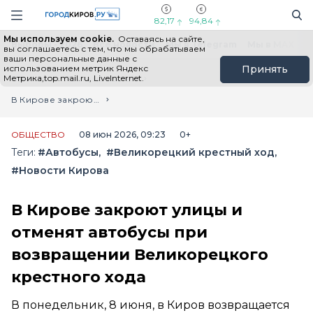
Новостной портал "Город Киров"
Поиск
Навигация сайта
82,17
94,84
Мы используем cookie.
Оставаясь на сайте,
Выборы - 2026
Все новости
Мы в Telegram
Мы в MAX
Н
вы соглашаетесь с тем, что мы обрабатываем
ваши персональные данные с
использованием метрик Яндекс
Принять
Метрика,top.mail.ru, LiveInternet.
Главная
Лента новостей
В Кирове закроют улицы и отменят автобусы при возвращении Великорецкого крестного хода
ОБЩЕСТВО
08 июн 2026, 09:23
0+
Теги:
#Автобусы
#Великорецкий крестный ход
#Новости Кирова
В Кирове закроют улицы и
отменят автобусы при
возвращении Великорецкого
крестного хода
В понедельник, 8 июня, в Киров возвращается