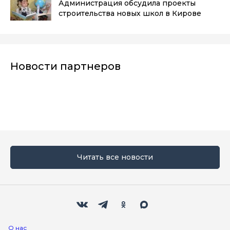
Администрация обсудила проекты
строительства новых школ в Кирове
Новости партнеров
Читать все новости
Мы в социальных сетях
Вконтакте
Телеграм
Одноклассники
Max
О нас