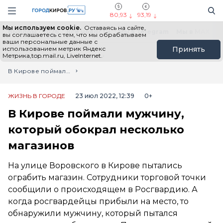
Новостной портал "Город Киров"
Поиск
Навигация сайта
80,93
93,19
Мы используем cookie.
Оставаясь на сайте,
Выборы - 2026
Все новости
Мы в Telegram
Мы в MAX
Н
вы соглашаетесь с тем, что мы обрабатываем
ваши персональные данные с
использованием метрик Яндекс
Принять
Метрика,top.mail.ru, LiveInternet.
Главная
Лента новостей
В Кирове поймали мужчину, который обокрал несколько магазинов
ЖИЗНЬ В ГОРОДЕ
23 июл 2022, 12:39
0+
В Кирове поймали мужчину,
который обокрал несколько
магазинов
На улице Воровского в Кирове пытались
ограбить магазин. Сотрудники торговой точки
сообщили о происходящем в Росгвардию. А
когда росгвардейцы прибыли на место, то
обнаружили мужчину, который пытался