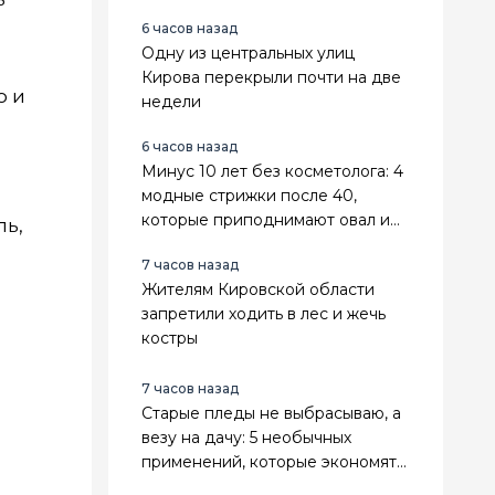
теплее, практичнее и выгоднее
6 часов назад
Одну из центральных улиц
Кирова перекрыли почти на две
о и
недели
6 часов назад
Минус 10 лет без косметолога: 4
модные стрижки после 40,
которые приподнимают овал и
ль,
делают лицо свежее
7 часов назад
Жителям Кировской области
запретили ходить в лес и жечь
костры
7 часов назад
Старые пледы не выбрасываю, а
везу на дачу: 5 необычных
применений, которые экономят
деньги и место в сарае