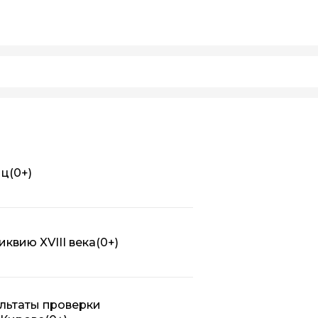
иц
(0+)
квию XVIII века
(0+)
льтаты проверки