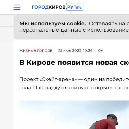
Новостной портал "Город Киров"
Навигация сайта
Выборы - 2026
Все новости
Мы в Tel
Мы используем cookie.
Оставаясь на с
персональные данные с использованием м
Главная
Лента новостей
В Кирове появится новая скейт-площадка
ЖИЗНЬ В ГОРОДЕ
25 июл 2022, 10:34
0+
В Кирове появится новая с
Проект «Скейт-арена» — один из победи
года. Площадку планируют открыть в кон