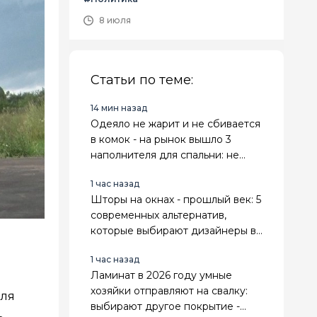
8 июля
Статьи по теме:
14 мин назад
Одеяло не жарит и не сбивается
в комок - на рынок вышло 3
наполнителя для спальни: не
теряют форму и даже служат
1 час назад
дольше
Шторы на окнах - прошлый век: 5
современных альтернатив,
которые выбирают дизайнеры в
2026 году - настоящие тренды
1 час назад
Ламинат в 2026 году умные
хозяйки отправляют на свалку:
для
выбирают другое покрытие -
ь