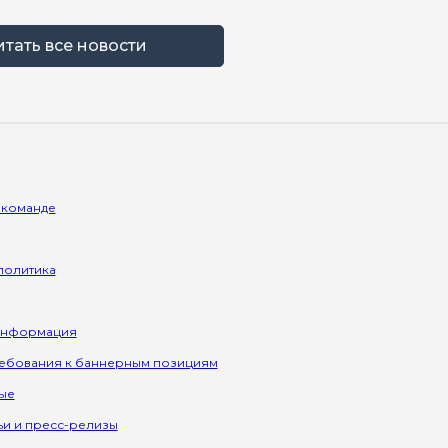
итать все новости
 команде
политика
информация
ребования к баннерным позициям
ые
ьи и пресс-релизы