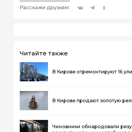
Вконтакте
Telegram
Одноклассники
Расскажи друзьям:
Читайте также
В Кирове отремонтируют 16 ул
В Кирове продают золотую рели
Чиновники обнародовали резу