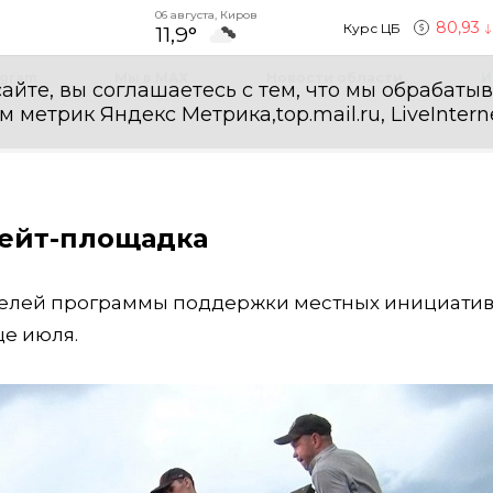
06 августа, Киров
80,93
Курс ЦБ
11,9°
egram
Мы в MAX
Новости области
И
айте, вы соглашаетесь с тем, что мы обрабаты
етрик Яндекс Метрика,top.mail.ru, LiveInterne
кейт-площадка
телей программы поддержки местных инициатив
це июля.