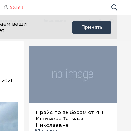
93,19
Поиск по 
Мы в социальных сетях
Вконтакте
Телеграм
Одноклассники
Max
нтересное
Эксклюзив
ваем ваши
Принять
t.
 2021
Прайс по выборам от ИП
Ишимова Татьяна
Николаевна
#Политика