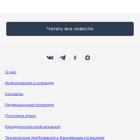
Читать все новости
Мы в социальных сетях
Вконтакте
Телеграм
Одноклассники
Max
О нас
Информация о команде
Контакты
Редакционная политика
Политика этики
Юридическая информация
Технические требования к баннерным позициям