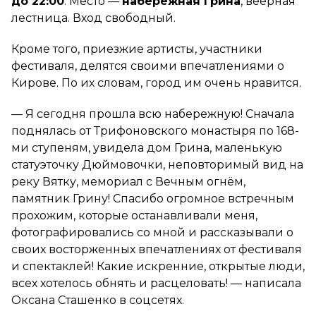
до 22:00
. Место —
набережная Грина
, веерная
лестница. Вход свободный.
Кроме того, приезжие артисты, участники
фестиваля, делятся своими впечатлениями о
Кирове. По их словам, город им очень нравится.
— Я сегодня прошла всю набережную! Сначала
поднялась от Трифоновского монастыря по 168-
ми ступеням, увидела дом Грина, маленькую
статуэточку Дюймовочки, неповторимый вид на
реку Вятку, мемориал с Вечным огнём,
памятник Грину! Спасибо огромное встречным
прохожим, которые останавливали меня,
фотографировались со мной и рассказывали о
своих восторженных впечатлениях от фестиваля
и спектаклей! Какие искренние, открытые люди,
всех хотелось обнять и расцеловать! — написала
Оксана Сташенко в соцсетях.