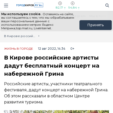
Новостной портал "Город Киров"
Поиск
Навигация сайта
82,17
94,84
Мы используем cookie.
Оставаясь на сайте,
Выборы - 2026
Все новости
Мы в Telegram
Мы в MAX
Н
вы соглашаетесь с тем, что мы обрабатываем
ваши персональные данные с
использованием метрик Яндекс
Принять
Метрика,top.mail.ru, LiveInternet.
Главная
Лента новостей
В Кирове российские артисты дадут бесплатный концерт на набережной Грина
ЖИЗНЬ В ГОРОДЕ
12 авг 2022, 14:34
0+
В Кирове российские артисты
дадут бесплатный концерт на
набережной Грина
Российские артисты, участники театрального
фестиваля, дадут концерт на набережной Грина.
Об этом рассказали в областном Центре
развития туризма.