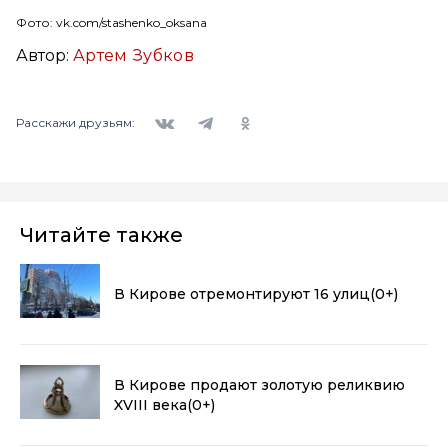
Фото: vk.com/stashenko_oksana
Автор:
Артем Зубков
Вконтакте
Telegram
Одноклассники
Расскажи друзьям:
Читайте также
В Кирове отремонтируют 16 улиц
(0+)
В Кирове продают золотую реликвию
XVIII века
(0+)