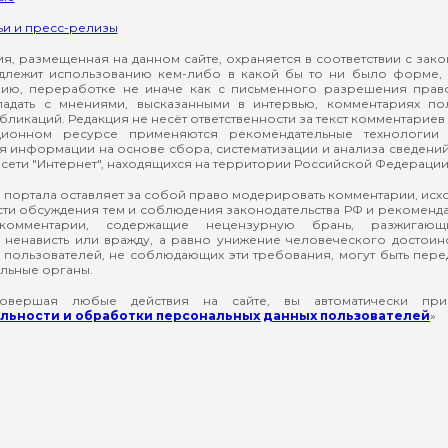
ьи и пресс-релизы
, размещенная на данном сайте, охраняется в соответствии с зак
длежит использованию кем-либо в какой бы то ни было форме, 
ию, переработке не иначе как с письменного разрешения прав
падать с мнениями, высказанными в интервью, комментариях п
ликаций. Редакция не несёт ответственности за текст комментариев 
ионном ресурсе применяются рекомендательные технологии 
я информации на основе сбора, систематизации и анализа сведени
сети "Интернет", находящихся на территории Российской Федерации
 портала оставляет за собой право модерировать комментарии, ис
ти обсуждения тем и соблюдения законодательства РФ и рекомендат
 комментарии, содержащие нецензурную брань, разжигающ
ненависть или вражду, а равно унижение человеческого достоин
а пользователей, не соблюдающих эти требования, могут быть пер
льные органы.
вершая любые действия на сайте, вы автоматически при
ьности и обработки персональных данных пользователей
»