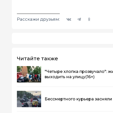
Вконтакте
Telegram
Одноклассники
Расскажи друзьям:
Читайте также
"Четыре хлопка прозвучало": ж
выходить на улицу
(16+)
Бессмертного курьера засняли