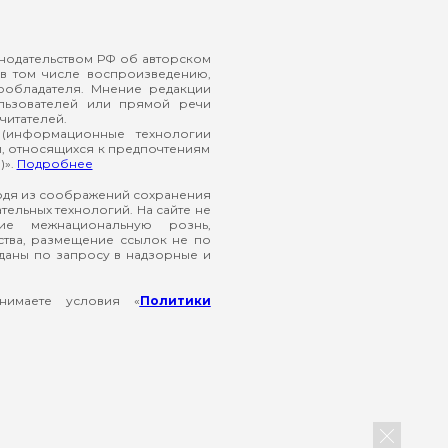
онодательством РФ об авторском
в том числе воспроизведению,
ообладателя. Мнение редакции
ользователей или прямой речи
читателей.
(информационные технологии
й, относящихся к предпочтениям
)».
Подробнее
ходя из соображений сохранения
ельных технологий. На сайте не
ие межнациональную рознь,
ства, размещение ссылок не по
еданы по запросу в надзорные и
нимаете условия «
Политики
Закрыть б