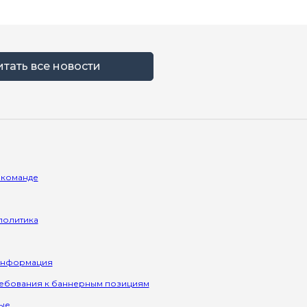
итать все новости
 команде
политика
информация
ребования к баннерным позициям
ые