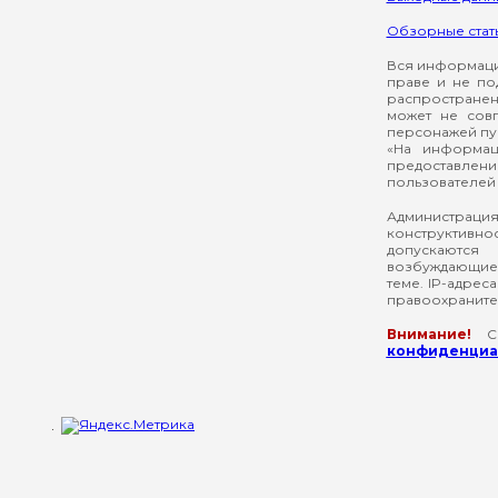
Обзорные стат
Вся информация
праве и не по
распространен
может не сов
персонажей пуб
«На информац
предоставлени
пользователей 
Администрация
конструктивнос
допускаются
возбуждающие 
теме. IP-адрес
правоохраните
Внимание!
Со
конфиденциал