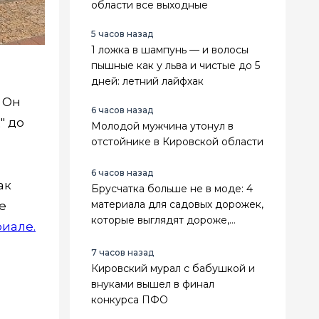
области все выходные
5 часов назад
1 ложка в шампунь — и волосы
пышные как у льва и чистые до 5
дней: летний лайфхак
 Он
6 часов назад
" до
Молодой мужчина утонул в
отстойнике в Кировской области
6 часов назад
ак
Брусчатка больше не в моде: 4
материала для садовых дорожек,
е
которые выглядят дороже,
иале.
служат дольше и не зарастают
травой
7 часов назад
Кировский мурал с бабушкой и
внуками вышел в финал
конкурса ПФО