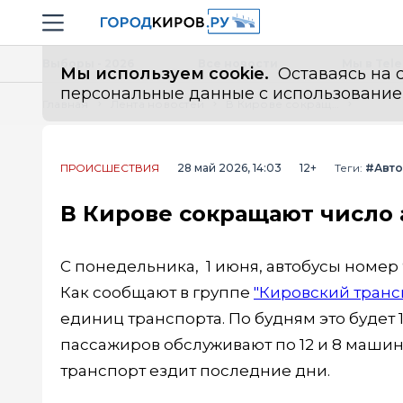
Новостной портал "Город Киров"
Навигация сайта
Выборы - 2026
Все новости
Мы в Tel
Мы используем cookie.
Оставаясь на с
персональные данные с использованием м
Главная
Лента новостей
В Кирове сокращают число автобусов на маршрутах
ПРОИСШЕСТВИЯ
28 май 2026, 14:03
12+
Теги:
#Авт
В Кирове сокращают число 
С понедельника, 1 июня, автобусы номер 
Как сообщают в группе
"Кировский транс
единиц транспорта. По будням это будет 10
пассажиров обслуживают по 12 и 8 маши
транспорт ездит последние дни.