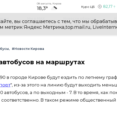
08 августа, Киров
82,17
Курс ЦБ
18,3°
egram
Мы в MAX
Новости области
И
айте, вы соглашаетесь с тем, что мы обрабаты
етрик Яндекс Метрика,top.mail.ru, LiveInterne
обусы
#Новости Кирова
автобусов на маршрутах
90 в городе Кирове будут ездить по летнему граф
порт
", из-за этого на линию будут выходить мень
 автобусов, а по выходным - 7. В то время, как по
н соответственно. В таком режиме общественный