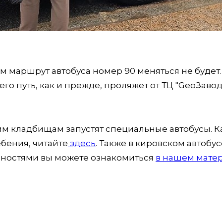
м маршрут автобуса номер 90 меняться не будет.
го путь, как и прежде, проляжет от ТЦ "GeoЗавод
ким кладбищам запустят специальные автобусы. К
ебения, читайте
здесь
. Также в кировском автобус
обностями вы можете ознакомиться
в нашем матер