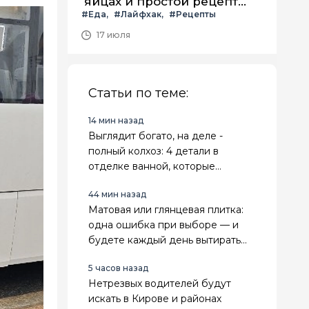
яйцах и простой рецепт
#Еда
#Лайфхак
#Рецепты
летнего салата с ним
17 июля
Статьи по теме:
14 мин назад
Выглядит богато, на деле -
полный колхоз: 4 детали в
отделке ванной, которые
мгновенно выдают дешевый
44 мин назад
ремонт
Матовая или глянцевая плитка:
одна ошибка при выборе — и
будете каждый день вытирать
разводы или бояться мокрого
5 часов назад
пола
Нетрезвых водителей будут
искать в Кирове и районах