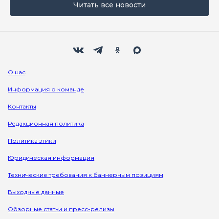
Читать все новости
Мы в социальных сетях
Вконтакте
Телеграм
Одноклассники
Max
О нас
Информация о команде
Контакты
Редакционная политика
Политика этики
Юридическая информация
Технические требования к баннерным позициям
Выходные данные
Обзорные статьи и пресс-релизы