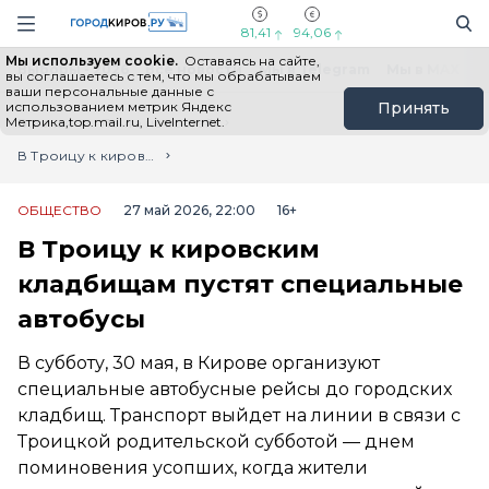
Новостной портал "Город Киров"
Поиск
Навигация сайта
81,41
94,06
Мы используем cookie.
Оставаясь на сайте,
Выборы - 2026
Все новости
Мы в Telegram
Мы в MAX
Н
вы соглашаетесь с тем, что мы обрабатываем
ваши персональные данные с
использованием метрик Яндекс
Принять
Метрика,top.mail.ru, LiveInternet.
Главная
Лента новостей
В Троицу к кировским кладбищам пустят специальные автобусы
ОБЩЕСТВО
27 май 2026, 22:00
16+
В Троицу к кировским
кладбищам пустят специальные
автобусы
В субботу, 30 мая, в Кирове организуют
специальные автобусные рейсы до городских
кладбищ. Транспорт выйдет на линии в связи с
Троицкой родительской субботой — днем
поминовения усопших, когда жители