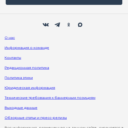
Мы в социальных сетях
Вконтакте
Телеграм
Одноклассники
Max
О нас
Информация о команде
Контакты
Редакционная политика
Политика этики
Юридическая информация
Технические требования к баннерным позициям
Выходные данные
Обзорные статьи и пресс-релизы
Вся информация, размещенная на данном сайте, охраняется в