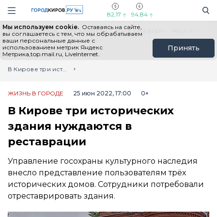
Новостной портал "Город Киров"
Поиск
Навигация сайта
82,17
94,84
Мы используем cookie.
Оставаясь на сайте,
Выборы - 2026
Все новости
Мы в Telegram
Мы в MAX
Н
вы соглашаетесь с тем, что мы обрабатываем
ваши персональные данные с
использованием метрик Яндекс
Принять
Метрика,top.mail.ru, LiveInternet.
Главная
Лента новостей
В Кирове три исторических здания нуждаются в реставрации
ЖИЗНЬ В ГОРОДЕ
25 июн 2022, 17:00
0+
В Кирове три исторических
здания нуждаются в
реставрации
Управление госохраны культурного наследия
внесло представление пользователям трёх
исторических домов. Сотрудники потребовали
отреставрировать здания.