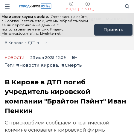
Новостной портал "Город Киров"
Поиск
Навигация сайта
80,93
93,19
Мы используем cookie.
Оставаясь на сайте,
Выборы - 2026
Все новости
Мы в Telegram
Мы в MAX
Н
вы соглашаетесь с тем, что мы обрабатываем
ваши персональные данные с
использованием метрик Яндекс
Принять
Метрика,top.mail.ru, LiveInternet.
Главная
Лента новостей
В Кирове в ДТП погиб учредитель кировской компании "Брайтон Пэйнт" Иван Пенкин
НОВОСТИ
23 июл 2025, 12:09
16+
Теги:
#Новости Кирова
#Смерть
В Кирове в ДТП погиб
учредитель кировской
компании "Брайтон Пэйнт" Иван
Пенкин
С прискорбием сообщаем о трагической
кончине основателя кировской фирмы