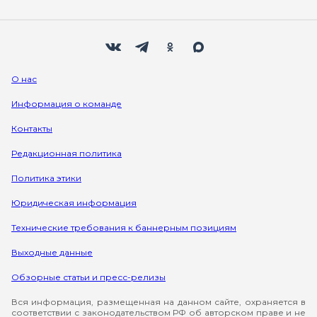
Мы в социальных сетях
Вконтакте
Телеграм
Одноклассники
Max
О нас
Информация о команде
Контакты
Редакционная политика
Политика этики
Юридическая информация
Технические требования к баннерным позициям
Выходные данные
Обзорные статьи и пресс-релизы
Вся информация, размещенная на данном сайте, охраняется в
соответствии с законодательством РФ об авторском праве и не