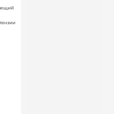
вующий
етензии