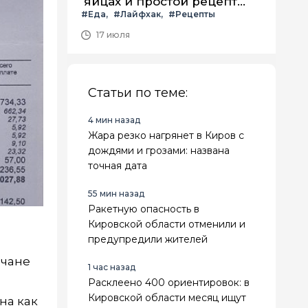
яйцах и простой рецепт
#Еда
#Лайфхак
#Рецепты
летнего салата с ним
17 июля
Статьи по теме:
4 мин назад
Жара резко нагрянет в Киров с
дождями и грозами: названа
точная дата
55 мин назад
Ракетную опасность в
Кировской области отменили и
предупредили жителей
вчане
1 час назад
Расклеено 400 ориентировок: в
Кировской области месяц ищут
на как