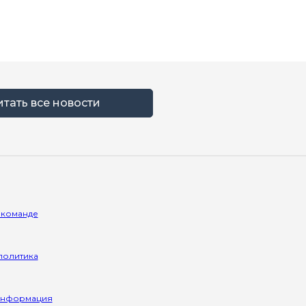
итать все новости
 команде
политика
информация