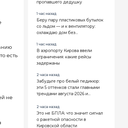
пропавшего дедушку
1 час назад
Беру пару пластиковых бутылок
е
со льдом — и к вентилятору:
охлаждаю дом без
кондиционера — дует морозным
1 час назад
воздухом
анию
В аэропорту Кирова ввели
то есть
ограничения: какие рейсы
задержаны
2 часа назад
Забудьте про белый педикюр:
эти 5 оттенков стали главными
трендами августа-2026 и
ей не
подходят к любой обуви
2 часа назад
Это не БПЛА: что значит сигнал
о ракетной опасности в
в
Кировской области