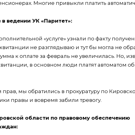
 пенсионерах. Многие привыкли платить автомати
 в ведении УК «Паритет»:
дополнительной «услуге» узнали по факту получе
 квитанции не разглядываю и тут бы могла не обр
умма к оплате за февраль не увеличилась. Но, из
квитанции, в основном люди платят автоматом о
и прав, мы обратились в прокуратуру по Кировск
ики правы и вовремя забили тревогу.
ировской области по правовому обеспечению
аждан: