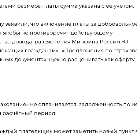
четами размера платы сумма указана с ее учетом.
у заявили, что включение платы за добровольно
т якобы не противоречит действующему
естве довода разъяснения Минфина России «О
лежащих гражданам»: «Предложения по страхов
ных документах, нужно расценивать как оферту, 
трахование» не оплачивается, задолженность по н
й расчётный период.
каждый плательщик может заметить новый пункт 