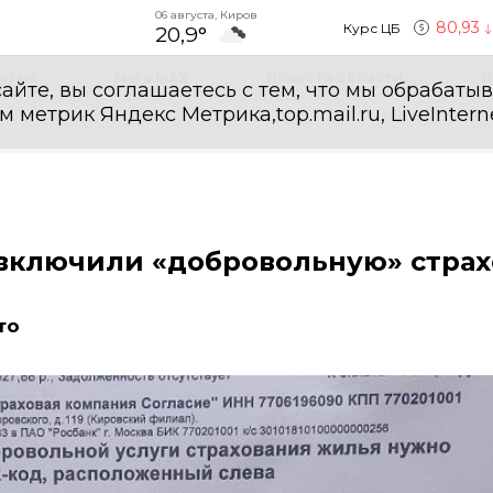
06 августа, Киров
80,93
Курс ЦБ
20,9°
egram
Мы в MAX
Новости области
И
айте, вы соглашаетесь с тем, что мы обрабаты
етрик Яндекс Метрика,top.mail.ru, LiveInterne
 включили «добровольную» страх
то