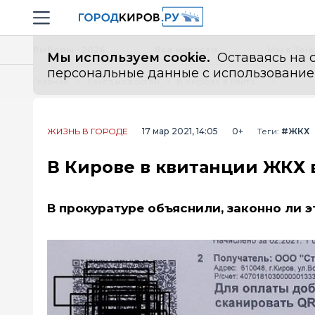
Новостной портал "Город Киров"
Навигация сайта
Выборы - 2026
Все новости
Мы в Tel
Мы используем cookie.
Оставаясь на с
персональные данные с использованием м
Главная
Лента новостей
В Кирове в квитанции ЖКХ включили «добровольную» страховку
ЖИЗНЬ В ГОРОДЕ
17 мар 2021, 14:05
0+
Теги:
#ЖКХ
В Кирове в квитанции ЖКХ
В прокуратуре объяснили, законно ли э