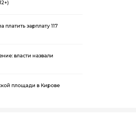
12+)
а платить зарплату 117
ение: власти назвали
ской площади в Кирове