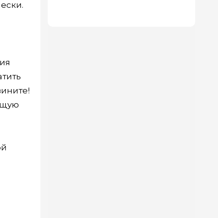
чески.
ния
атить
вините!
бщую
ой