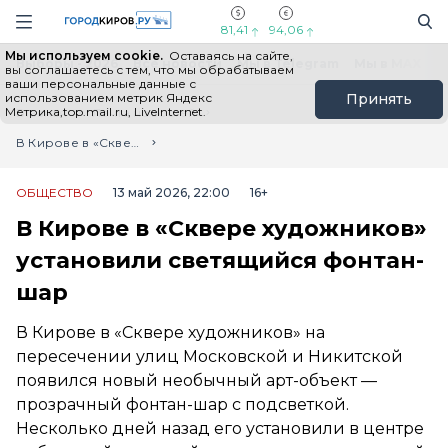
Новостной портал "Город Киров"
Поиск
Навигация сайта
81,41
94,06
Мы используем cookie.
Оставаясь на сайте,
Выборы - 2026
Все новости
Мы в Telegram
Мы в MAX
Н
вы соглашаетесь с тем, что мы обрабатываем
ваши персональные данные с
использованием метрик Яндекс
Принять
Метрика,top.mail.ru, LiveInternet.
Главная
Лента новостей
В Кирове в «Сквере художников» установили светящийся фонтан-шар
ОБЩЕСТВО
13 май 2026, 22:00
16+
В Кирове в «Сквере художников»
установили светящийся фонтан-
шар
В Кирове в «Сквере художников» на
пересечении улиц Московской и Никитской
появился новый необычный арт-объект —
прозрачный фонтан-шар с подсветкой.
Несколько дней назад его установили в центре