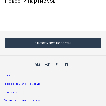
Новости партнеров
Читать все новости
Мы в социальных сетях
Вконтакте
Телеграм
Одноклассники
Max
О нас
Информация о команде
Контакты
Редакционная политика