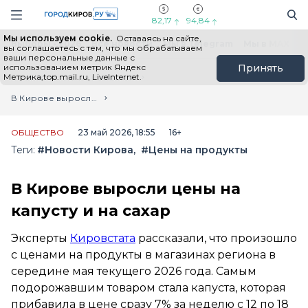
Новостной портал "Город Киров"
Поиск
Навигация сайта
82,17
94,84
Мы используем cookie.
Оставаясь на сайте,
Выборы - 2026
Все новости
Мы в Telegram
Мы в MAX
Н
вы соглашаетесь с тем, что мы обрабатываем
ваши персональные данные с
использованием метрик Яндекс
Принять
Метрика,top.mail.ru, LiveInternet.
Главная
Лента новостей
В Кирове выросли цены на капусту и на сахар
ОБЩЕСТВО
23 май 2026, 18:55
16+
Теги:
#Новости Кирова
#Цены на продукты
В Кирове выросли цены на
капусту и на сахар
Эксперты
Кировстата
рассказали, что произошло
с ценами на продукты в магазинах региона в
середине мая текущего 2026 года. Самым
подорожавшим товаром стала капуста, которая
прибавила в цене сразу 7% за неделю с 12 по 18