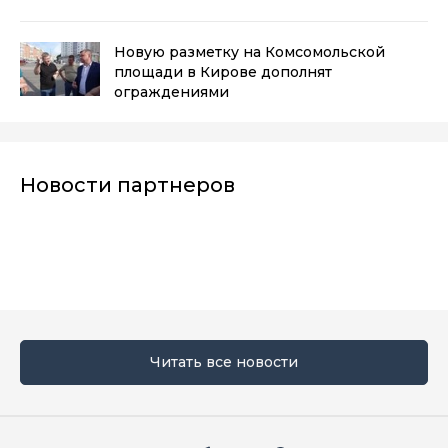
Новую разметку на Комсомольской
площади в Кирове дополнят
ограждениями
Новости партнеров
Читать все новости
Мы в социальных сетях
Вконтакте
Телеграм
Одноклассники
Max