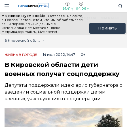
Новостной портал "Город Киров"
Поиск
Навигация сайта
81,41
94,06
Мы используем cookie.
Оставаясь на сайте,
Выборы - 2026
Все новости
Мы в Telegram
Мы в MAX
Н
вы соглашаетесь с тем, что мы обрабатываем
ваши персональные данные с
использованием метрик Яндекс
Принять
Метрика,top.mail.ru, LiveInternet.
Главная
Лента новостей
В Кировской области дети военных получат соцподдержку
ЖИЗНЬ В ГОРОДЕ
14 июл 2022, 14:47
0+
В Кировской области дети
военных получат соцподдержку
Депутаты поддержали идею врио губернатора о
введении социальной поддержки детям
военных, участвующих в спецоперации.