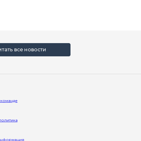
итать все новости
 команде
политика
информация