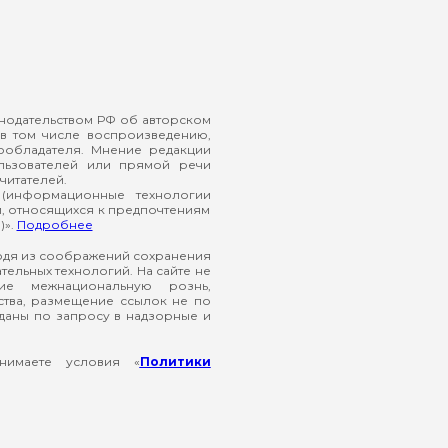
онодательством РФ об авторском
в том числе воспроизведению,
ообладателя. Мнение редакции
ользователей или прямой речи
читателей.
(информационные технологии
й, относящихся к предпочтениям
)».
Подробнее
ходя из соображений сохранения
ельных технологий. На сайте не
ие межнациональную рознь,
ства, размещение ссылок не по
еданы по запросу в надзорные и
нимаете условия «
Политики