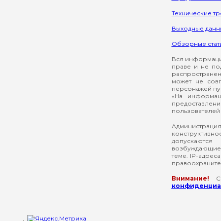
Технические т
Выходные данн
Обзорные стат
Вся информация
праве и не по
распространен
может не сов
персонажей пуб
«На информац
предоставлени
пользователей 
Администрация
конструктивнос
допускаются
возбуждающие 
теме. IP-адрес
правоохраните
Внимание!
Со
конфиденциал