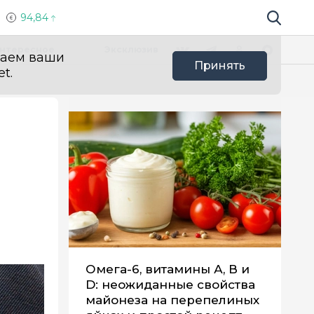
94,84
Поиск по 
Мы в социальных сетях
Вконтакте
Телеграм
Одноклассники
Max
нтересное
Эксклюзив
ваем ваши
Принять
t.
Омега-6, витамины А, В и
D: неожиданные свойства
майонеза на перепелиных