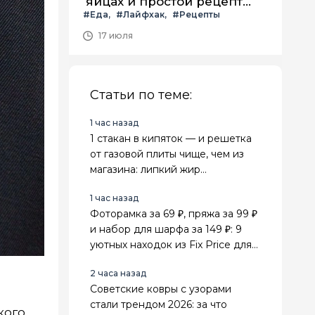
яйцах и простой рецепт
#Еда
#Лайфхак
#Рецепты
летнего салата с ним
17 июля
Статьи по теме:
1 час назад
1 стакан в кипяток — и решетка
от газовой плиты чище, чем из
магазина: липкий жир
отваливается сам
1 час назад
Фоторамка за 69 ₽, пряжа за 99 ₽
и набор для шарфа за 149 ₽: 9
уютных находок из Fix Price для
дома и рукоделия
2 часа назад
Советские ковры с узорами
стали трендом 2026: за что
кого