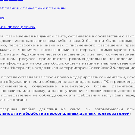
ребования к баннерным позициям
ые
ьи и пресс-релизы
, размещенная на данном сайте, охраняется в соответствии с зак
длежит использованию кем-либо в какой бы то ни было форме, 
ию, переработке не иначе как с письменного разрешения прав
падать с мнениями, высказанными в интервью, комментариях п
ликаций. Редакция не несёт ответственности за текст комментариев 
ионном ресурсе применяются рекомендательные технологии 
я информации на основе сбора, систематизации и анализа сведени
сети "Интернет", находящихся на территории Российской Федерации
 портала оставляет за собой право модерировать комментарии, ис
ти обсуждения тем и соблюдения законодательства РФ и рекомендат
 комментарии, содержащие нецензурную брань, разжигающ
ненависть или вражду, а равно унижение человеческого достоин
а пользователей, не соблюдающих эти требования, могут быть пер
льные органы.
вершая любые действия на сайте, вы автоматически при
ьности и обработки персональных данных пользователей
»