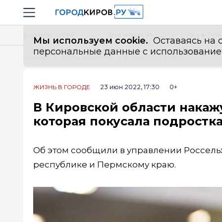
Новостной портал "Город Киров"
Навигация сайта
Выборы - 2026
Все новости
Мы в Tel
Мы используем cookie.
Оставаясь на с
персональные данные с использованием м
Главная
Лента новостей
В Кировской области накажут хозяина собаки без справки, которая покусала подростка
ЖИЗНЬ В ГОРОДЕ
23 июн 2022, 17:30
0+
В Кировской области накажу
которая покусала подростк
Об этом сообщили в управлении Россель
республике и Пермскому краю.