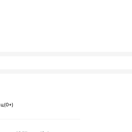
иц
(0+)