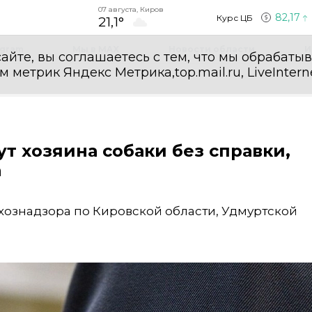
07 августа, Киров
82,17
Курс ЦБ
21,1°
egram
Мы в MAX
Новости области
И
айте, вы соглашаетесь с тем, что мы обрабаты
етрик Яндекс Метрика,top.mail.ru, LiveInterne
т хозяина собаки без справки,
а
хознадзора по Кировской области, Удмуртской