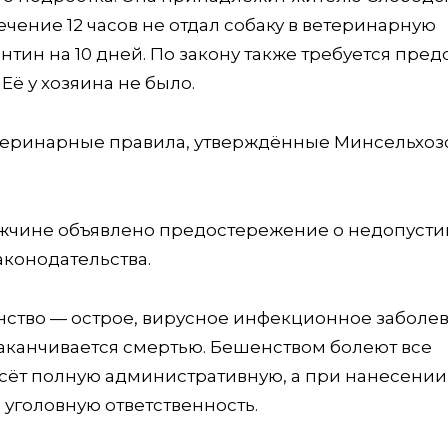
чение 12 часов не отдал собаку в ветеринарную
тин на 10 дней. По закону также требуется пред
Её у хозяина не было.
теринарные правила, утверждённые Минсельхо
ужчине объявлено предостережение о недопуст
конодательства.
нство — острое, вирусное инфекционное заболев
заканчивается смертью. Бешенством болеют все
сёт полную административную, а при нанесении
 уголовную ответственность.