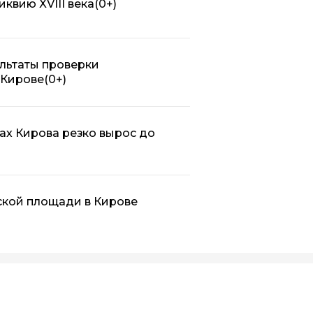
квию XVIII века
(0+)
льтаты проверки
 Кирове
(0+)
ах Кирова резко вырос до
ской площади в Кирове