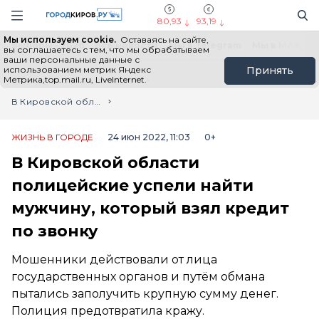
Новостной портал "Город Киров"
Поиск
Навигация сайта
80,93
93,19
Мы используем cookie.
Оставаясь на сайте,
Выборы - 2026
Все новости
Мы в Telegram
Мы в MAX
Н
вы соглашаетесь с тем, что мы обрабатываем
ваши персональные данные с
использованием метрик Яндекс
Принять
Метрика,top.mail.ru, LiveInternet.
Главная
Лента новостей
В Кировской области полицейские успели найти мужчину, который взял кредит по звонку
ЖИЗНЬ В ГОРОДЕ
24 июн 2022, 11:03
0+
В Кировской области
полицейские успели найти
мужчину, который взял кредит
по звонку
Мошенники действовали от лица
государственных органов и путём обмана
пытались заполучить крупную сумму денег.
Полиция предотвратила кражу.