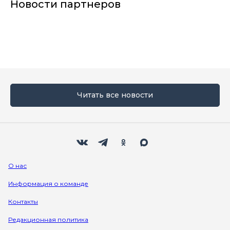
Новости партнеров
Читать все новости
Мы в социальных сетях
Вконтакте
Телеграм
Одноклассники
Max
О нас
Информация о команде
Контакты
Редакционная политика