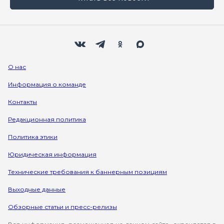
Мы в социальных сетях
Вконтакте
Телеграм
Одноклассники
Max
О нас
Информация о команде
Контакты
Редакционная политика
Политика этики
Юридическая информация
Технические требования к баннерным позициям
Выходные данные
Обзорные статьи и пресс-релизы