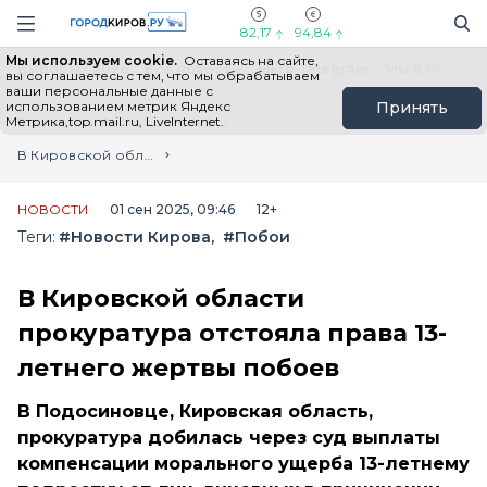
Новостной портал "Город Киров"
Поиск
Навигация сайта
82,17
94,84
Мы используем cookie.
Оставаясь на сайте,
Выборы - 2026
Все новости
Мы в Telegram
Мы в MAX
Н
вы соглашаетесь с тем, что мы обрабатываем
ваши персональные данные с
использованием метрик Яндекс
Принять
Метрика,top.mail.ru, LiveInternet.
Главная
Лента новостей
В Кировской области прокуратура отстояла права 13-летнего жертвы побоев
НОВОСТИ
01 сен 2025, 09:46
12+
Теги:
#Новости Кирова
#Побои
В Кировской области
прокуратура отстояла права 13-
летнего жертвы побоев
В Подосиновце, Кировская область,
прокуратура добилась через суд выплаты
компенсации морального ущерба 13-летнему