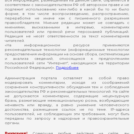
Вся информация, размещенная на данном сайте, охраняется в
соответствии с законодательством РФ об авторском праве и не
подлежит использованию кем-либо в какой бы то ни было
форме, в том числе воспроизведению, распространению,
переработке не иначе как с письменного разрешения
правообладателя. Мнение редакции может не совпадать с
мнениями, высказанными в интервью, комментариях
пользователей или прямой речи персонажей публикаций.
Редакция не несёт ответственности за текст комментариев
читателей.
«На информационном ресурсе применяются
рекомендательные технологии (информационные технологии
предоставления информации на основе сбора, систематизации
и анализа сведений, относящихся к предпочтениям
пользователей сети "Интернет", находящихся на территории
Российской Федерации)».
Подробнее
Администрация портала оставляет за собой право
модерировать комментарии, исходя из соображений
сохранения конструктивности обсуждения тем и соблюдения
законодательства РФ и рекомендательных технологий. На сайте
не допускаются комментарии, содержащие нецензурную
брань, разжигающие межнациональную рознь, возбуждающие
ненависть или вражду, а равно унижение человеческого
достоинства, размещение ссылок не по теме. IP-адреса
пользователей, не соблюдающих эти требования, могут быть
переданы по запросу в надзорные и правоохранительные
органы.
Внимание!
Совершая любые действия на сайте, вы