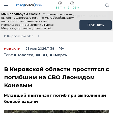
Новостной портал "Город Киров"
Поиск
Навигация сайта
81,41
94,06
Мы используем cookie.
Оставаясь на сайте,
Выборы - 2026
Все новости
Мы в Telegram
Мы в MAX
Н
вы соглашаетесь с тем, что мы обрабатываем
ваши персональные данные с
использованием метрик Яндекс
Принять
Метрика,top.mail.ru, LiveInternet.
Главная
Лента новостей
В Кировской области простятся с погибшим на СВО Леонидом Коневым
НОВОСТИ
28 июн 2026, 11:38
16+
Теги:
#Новости
#СВО
#Смерть
В Кировской области простятся с
погибшим на СВО Леонидом
Коневым
Младший лейтенант погиб при выполнении
боевой задачи