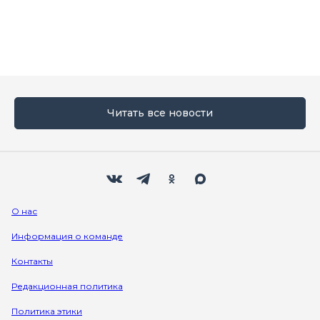
Читать все новости
Мы в социальных сетях
Вконтакте
Телеграм
Одноклассники
Max
О нас
Информация о команде
Контакты
Редакционная политика
Политика этики